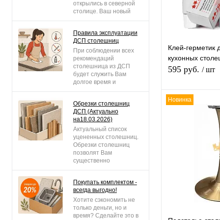
открылись в северной
Цвет (Ваш Выбо
столице. Ваш новый
центр кухонных
решений на Выборгском
Правила эксплуатации
шоссе!
ДСП столешниц
Длина (Ваш Выб
Клей-герметик 
При соблюдении всех
кухонных стол
рекомендаций
3050mm
410
столешница из ДСП
595 руб.
/ шт
будет служить Вам
долгое время и
возможно «всегда» (но
это не точно), будет
Новинка
Обрезки столешниц
В 
выглядеть как новая.
ДСП (Актуально
Нарушая же правила
на18.03.2026)
эксплуатации, Вы
потеряете гарантийное
Актуальный список
Купить в 1 к
обслуживание!
уцененных столешниц.
Обрезки столешниц
позволят Вам
В избранное
существенно
сэкономить на общей
Цвет (Ваш Выбо
стоимости заказа т.к.
Покупать комплектом -
скидки на полотна из
всегда выгодно!
данного раздела от 50
до 95% от базовой
Хотите сэкономить не
цены. Столешницы,
только деньги, но и
подоконники, Барные
время? Сделайте это в