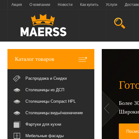
Акция
О компании
Новости
Как купить
Услуги
Доставк
Каталог товаров
О
Распродажа и Скидки
Столешницы из ДСП
В н
Столешницы Compact HPL
Дли
Столешницы:виды/назначение
Фир
Фартуки для кухни
Мебельные фасады