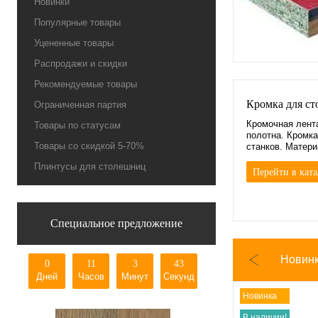
Новинки
Популярные товары
Уцененные товары
Распродажи и скидки
Рекомендуемые товары
Кромка для с
Ограниченная партия
Кромочная лента
Товары по статусам
полотна. Кромка
Товары со скидкой 5-70%
станков. Матери
ABS и ПВХ
Плинтусы для столешниц
Перейти в ката
Специальное предложение
Новин
0
11
3
42
0
11
Дней
Часов
Минут
Секунд
Дней
Часов
Новинка
В наличии!