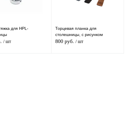
ш Выбор)
Тип (Ваш Выбор)
Мат
Супермат
Патина
Софт-Тач
тяжка для HPL-
Торцевая планка для
ицы
столешницы, с рисунком
(Ваш Выбор)
Толщина (Ваш Выбор)
б.
800 руб.
/ шт
/ шт
80mm
23мм
16mm
19mm
аш Выбор)
В корзину
В корзину
245mm
ь в 1 клик
К
Купить в 1 клик
К
сравнению
сравнению
ранное
В наличии
В избранное
В наличии
Толщина (Ваш Выбор)
28mm
40mm
56mm
Ширина (Ваш Выбор)