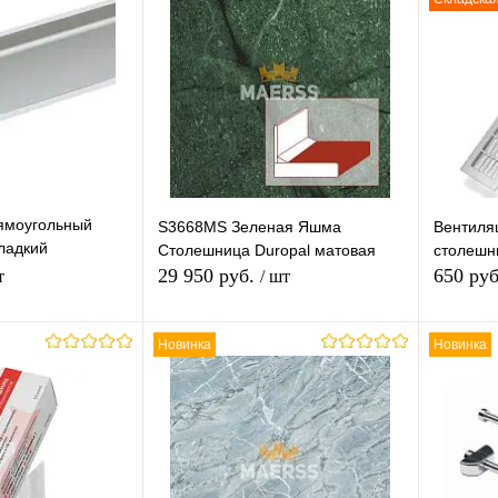
мраморная
S68027 Роман серая мозайка
S
ца Duropal
Столешница Duropal матовая
С
ямоугольный
S3668MS Зеленая Яшма
Вентиля
14 520 руб.
ладкий
/ шт
40 150 руб.
24 200 руб.
Столешница Duropal матовая
столешн
29 950 руб.
650 ру
т
/ шт
Новинка
Новинка
корзину
В корзину
лик
К
Купить в 1 клик
К
Купит
сравнению
сравнению
В наличии
В избранное
В наличии
В изб