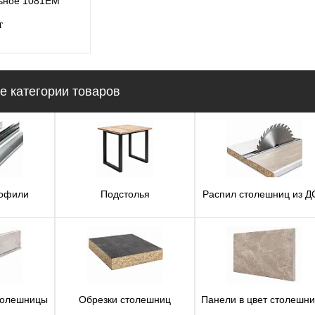
льное 1081EM
600mm
800mm
1200mm
т
Длина (Ваш Выбор)
3050mm
корзину
 категории товаров
лик
К
сравнению
В наличии
рофили
Подстолья
Распил столешниц из 
толешницы
Обрезки столешниц
Панели в цвет столешн