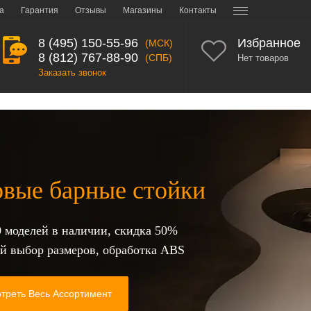
а
Гарантия
Отзывы
Магазины
Контакты
8 (495) 150-55-96
Избранное
(МСК)
8 (812) 767-88-90
(СПБ)
Нет товаров
Заказать звонок
брезки столешниц из ДСП
аличии более 250 кусков, под любые цели и задачи
на 0,5-3,0м / ширина 40-120см / Толщина 12-28-40мм
менные товары, с огромными скидками от 30% до 95%
Посмотреть все остатки