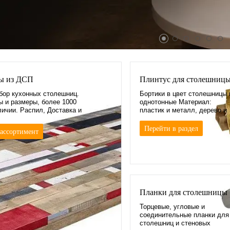
ы из ДСП
Плинтус для столешниц
бор кухонных столешниц.
Бортики в цвет столешницы 
 и размеры, более 1000
однотонные Материал:
личии. Распил, Доставка и
пластик и металл, дерево и
мдф. Длиной 1,5-5м. Уголки 
Заглушки.
Перейти в раздел
 ассортимент
Планки для столешницы
Торцевые, угловые и
соединительные планки для
столешниц и стеновых