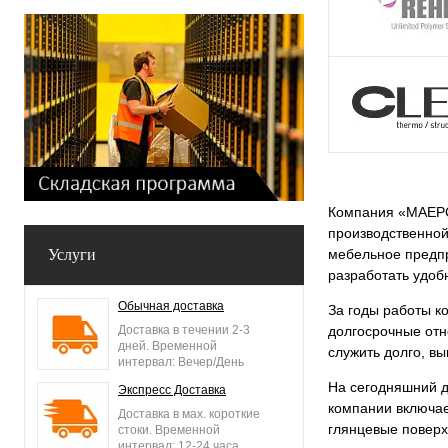
Компания «МАЕРСС
производственной
Услуги
мебельное предпр
разработать удоб
Обычная доставка
За годы работы к
Доставка в течении 2-3
долгосрочные отн
дней. Временной
служить долго, в
интервал: Вечер/День
На сегодняшний д
Экспресс Доставка
компании включае
Доставка в мах. короткие
глянцевые поверх
стоки. Временной
интервал: 12-24 часа.