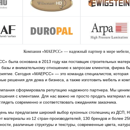
Компания «МАЕРСС» — надежный партнер в мире мебели,
» была основана в 2013 году как поставщик строительных матери
 базы и внимательному отношению к запросам клиентов, фирма б
иятие. Сегодня «МАЕРСС» — это команда специалистов, которая 
ные решения для дома и бизнеса, а также изготовить мебель и ко
омпания сформировала репутацию надежного партнера. Мы ценим от
ошения с клиентами. Для нас важно не просто продать материал ил
ыглядеть современно и соответствовать ожиданиям заказчика.
ень мы предлагаем широкий выбор кухонных столешниц из ДСП, HP
т материалы из 12 стран-производителей, 130 брендов и более 2
ности, различные структуры и текстуры, современные цвета, нату