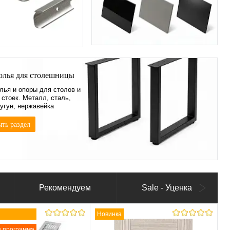
олья для столешницы
лья и опоры для столов и
 стоек. Металл, сталь,
чугун, нержавейка
ть раздел
Рекомендуем
Sale - Уценка
0
11
3
42
0
11
3
Дней
Часов
Минут
Секунд
Дней
Часов
Минут
Новинка
я программа