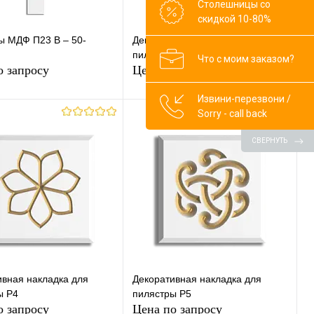
Столешницы со
скидкой 10-80%
ы МДФ П23 В – 50-
Декоративная накладка для
пилястры Р1
Что с моим заказом?
о запросу
Цена по запросу
Извини-перезвони /
Sorry - call back
Запросить цену
Запросить цену
СВЕРНУТЬ
ь в 1 клик
К
Купить в 1 клик
К
сравнению
сравнению
ранное
Под заказ
В избранное
Под заказ
ивная накладка для
Декоративная накладка для
ы Р4
пилястры Р5
о запросу
Цена по запросу