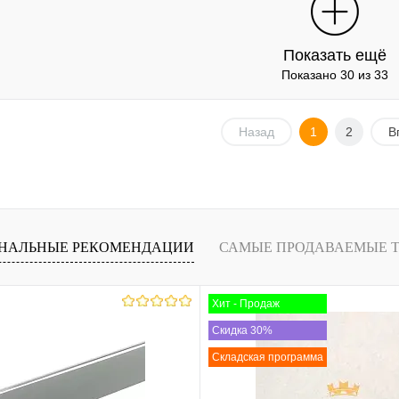
лик
К
Купить в 1 клик
К
сравнению
сравнению
Показать ещё
Под заказ
В избранное
Под заказ
Показано 30 из 33
Назад
1
2
В
НАЛЬНЫЕ РЕКОМЕНДАЦИИ
САМЫЕ ПРОДАВАЕМЫЕ 
Хит - Продаж
Скидка 30%
Складская программа