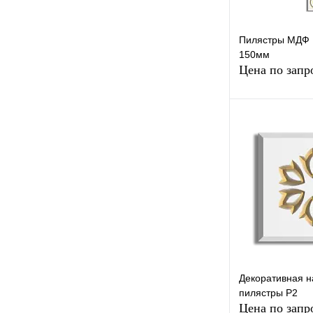
Пилястры МДФ П
150мм
Цена по запр
Запр
Купить в 1 к
В избранное
Декоративная н
пилястры Р2
Цена по запр