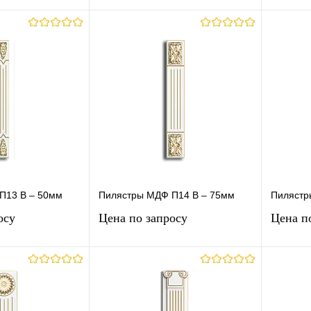
осить цену
Запросить цену
лик
К
Купить в 1 клик
К
Купит
сравнению
сравнению
Под заказ
В избранное
Под заказ
В изб
П13 В – 50мм
Пилястры МДФ П14 В – 75мм
Пилястр
осу
Цена по запросу
Цена п
осить цену
Запросить цену
лик
К
Купить в 1 клик
К
Купит