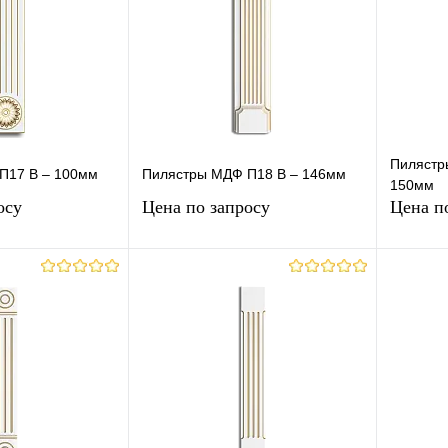
сравнению
сравнению
Под заказ
В избранное
Под заказ
В изб
Пилястр
П17 В – 100мм
Пилястры МДФ П18 В – 146мм
150мм
осу
Цена по запросу
Цена п
осить цену
Запросить цену
лик
К
Купить в 1 клик
К
Купит
сравнению
сравнению
Под заказ
В избранное
Под заказ
В изб