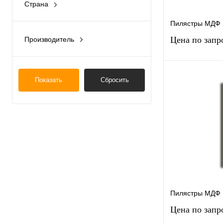
Страна
Россия
Пилястры МДФ 
Цена по запр
Производитель
Восток
Запр
Показать
Сбросить
Купить в 1 к
В избранное
Пилястры МДФ 
Цена по запр