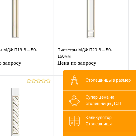
сравнению
сравнению
ранное
Под заказ
В избранное
Под заказ
ы МДФ П19 В – 50-
Пилястры МДФ П20 В – 50-
150мм
о запросу
Цена по запросу
Столешницы в размер
Запросить цену
Запросить цену
Супер цена на
ь в 1 клик
К
Купить в 1 клик
К
столешницы ДСП
сравнению
сравнению
Калькулятор
ранное
Под заказ
В избранное
Под заказ
Столешницы