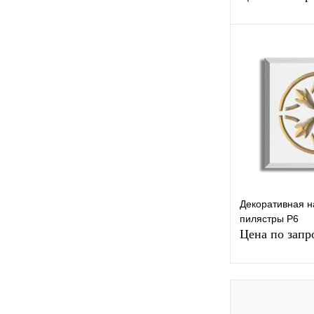
Запр
Купить в 1 к
В избранное
Декоративная н
пилястры Р6
Цена по запр
Запр