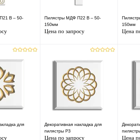
21 В – 50-
Пилястры МДФ П22 В – 50-
Пилястр
150мм
150мм
осу
Цена по запросу
Цена п
осить цену
Запросить цену
лик
К
Купить в 1 клик
К
Купит
сравнению
сравнению
Под заказ
В избранное
Под заказ
В изб
акладка для
Декоративная накладка для
Декорат
пилястры Р3
пилястр
осу
Цена по запросу
Цена п