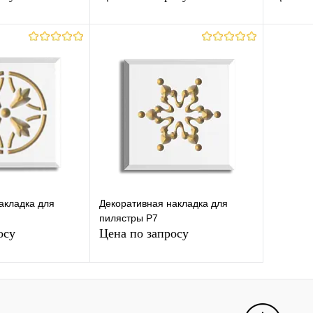
осить цену
Запросить цену
лик
К
Купить в 1 клик
К
Купит
сравнению
сравнению
Под заказ
В избранное
Под заказ
В изб
акладка для
Декоративная накладка для
пилястры Р7
осу
Цена по запросу
осить цену
Запросить цену