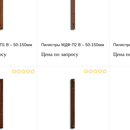
П1 В – 50-150мм
Пилястры МДФ П2 В – 50-150мм
Пилястр
осу
Цена по запросу
Цена п
осить цену
Запросить цену
лик
К
Купить в 1 клик
К
Купит
сравнению
сравнению
Под заказ
В избранное
Под заказ
В изб