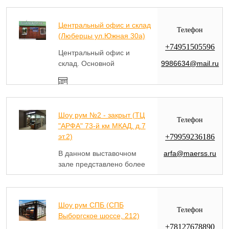
Центральный офис и склад
Телефон
(Люберцы ул.Южная 30а)
+74951505596
Центральный офис и
9986634@mail.ru
склад. Основной
ассортимент столешниц и
другой корпусной мебели и
Ежедневно 9.00-18/19.00
фурнитуры. Полный
комплекс услуг по
Шоу рум №2 - закрыт (ТЦ
обработке столешниц и
Телефон
"АРФА" 73-й км МКАД, д.7
ламината.
+79959236186
эт.2)
arfa@maerss.ru
В данном выставочном
зале представлено более
350 образцов кухонных
временно закрыт
столешниц + в наличии
плинтуса, планки и
Шоу рум СПБ (СПБ
пр.фурнитура. Временно
Телефон
Выборгское шоссе, 212)
не работает!
+78127678890