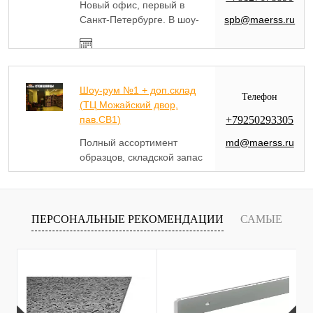
Новый офис, первый в
spb@maerss.ru
Санкт-Петербурге. В шоу-
руме представлено более
250 больших образцов
Ср.-Пн. 10.00-18.00 / Вт.
столешниц, сопутствующих
выходной
товаров. Работает точка
Шоу-рум №1 + доп.склад
отгрузки заказов готовой
Телефон
(ТЦ Можайский двор,
продукции.
+79250293305
пав.СВ1)
md@maerss.ru
Полный ассортимент
образцов, складской запас
под 100 полотен.
Ежедневно 10:00-19:00
Выполняем простые услуги
по распиловке и
кромлению столов.
ПЕРСОНАЛЬНЫЕ РЕКОМЕНДАЦИИ
САМЫЕ
Х
ПРОДАВАЕМЫЕ ТОВАРЫ
С
С