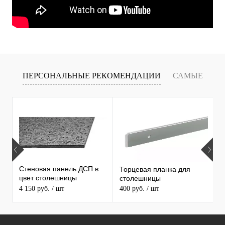
ПЕРСОНАЛЬНЫЕ РЕКОМЕНДАЦИИ
САМЫЕ
Т
ПРОДАВАЕМЫЕ ТОВАРЫ
Стеновая панель ДСП в
Торцевая планка для
М
цвет столешницы
столешницы
S
MAERSS
4 150 руб.
/ шт
400 руб.
/ шт
9