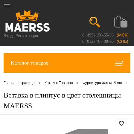
(МСК)
8 (495) 150-55-96
Вход
Регистрация
(СПБ)
8 (812) 767-88-90
Каталог товаров
•
•
•
Главная страница
Каталог Товаров
Фурнитура для мебели
П
Вставка в плинтус в цвет столешницы
MAERSS