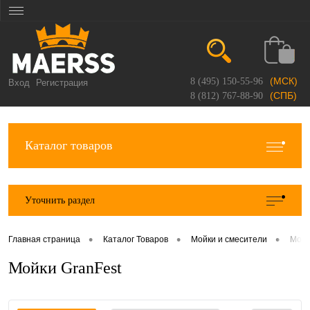
(МСК)
8 (495) 150-55-96
Вход
Регистрация
(СПБ)
8 (812) 767-88-90
Каталог товаров
Уточнить раздел
•
•
•
Главная страница
Каталог Товаров
Мойки и смесители
Мойк
Мойки GranFest