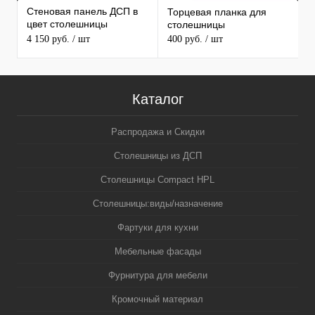
Стеновая панель ДСП в
Торцевая планка для
1
цвет столешницы
столешницы
С
MAERSS
4 150 руб.
/ шт
400 руб.
/ шт
3
5
Каталог
Распродажа и Скидки
Столешницы из ДСП
Столешницы Compact HPL
Столешницы:виды/назначение
Фартуки для кухни
Мебельные фасады
Фурнитура для мебели
Кромочный материал