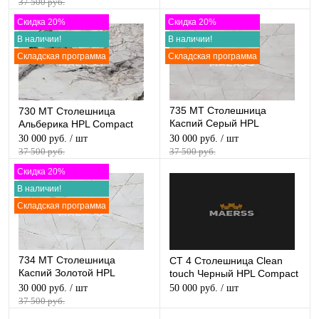
37 500 руб.
Скидка 20%
Скидка 20%
В наличии!
В наличии!
Складская программа
Складская программа
735 МТ Столешница
730 МТ Столешница
Каспий Серый HPL
Альберика HPL Compact
Compact
30 000 руб.
/ шт
30 000 руб.
/ шт
37 500 руб.
37 500 руб.
Скидка 20%
В наличии!
Складская программа
734 МТ Столешница
СТ 4 Столешница Clean
Каспий Золотой HPL
touch Черный HPL Compact
Compact
30 000 руб.
/ шт
50 000 руб.
/ шт
37 500 руб.