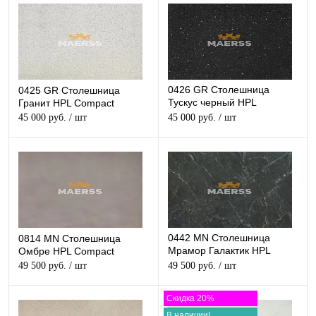
0426 GR Столешница
0425 GR Столешница
Тускус черный HPL
Гранит HPL Compact
Compact
45 000 руб.
/ шт
45 000 руб.
/ шт
0442 MN Столешница
0814 MN Столешница
Мрамор Галактик HPL
Омбре HPL Compact
Compact
49 500 руб.
/ шт
49 500 руб.
/ шт
Скидка 20%
В наличии!