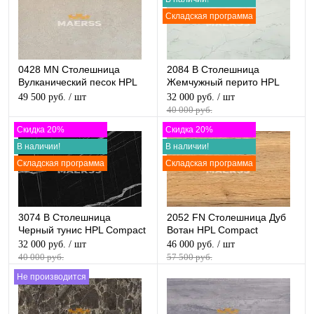
Складская программа
0428 MN Столешница
2084 B Столешница
Вулканический песок HPL
Жемчужный перито HPL
Compact
Compact
49 500 руб.
/ шт
32 000 руб.
/ шт
40 000 руб.
Скидка 20%
Скидка 20%
В наличии!
В наличии!
Складская программа
Складская программа
3074 B Столешница
2052 FN Столешница Дуб
Черный тунис HPL Compact
Вотан HPL Compact
32 000 руб.
/ шт
46 000 руб.
/ шт
40 000 руб.
57 500 руб.
Не производится