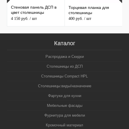
Стеновая панель ДСП в
Торцевая планка для
М
цвет столешницы
столешницы
S
MAERSS
4 150 руб.
/ шт
400 руб.
/ шт
9
Каталог
Распродажа и Скидки
Столешницы из ДСП
Столешницы Compact HPL
Столешницы:виды/назначение
Фартуки для кухни
Мебельные фасады
Фурнитура для мебели
Кромочный материал