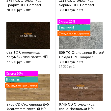
2754 СК Столешница
1113 СК Столешница
Графит HPL Compact
Черный HPL Compact
38 000 руб.
/ шт
38 000 руб.
/ шт
Скидка 20%
В наличии!
Складская программа
692 ТС Столешница
809 ТС Столешница Бетон/
Колумбийское золото HPL
Слюда HPL Compact
Compact
37 500 руб.
/ шт
30 000 руб.
/ шт
37 500 руб.
Скидка 20%
В наличии!
Складская программа
9755 CD Столешница Дуб
9745 CD Столешница
Флагстафф светлый HPL
сосна Ностальжи HPL