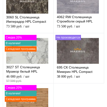
4062 RW Столешница
3060 SL Столешница
Стромболи серый HPL
Имперадор HPL Compact
Compact
73 500 руб.
/ шт
73 500 руб.
/ шт
Скидка 20%
Не производится
В наличии!
Складская программа
3027 ST Столешница
695 CК Столешница
Мрамор белый HPL
Микерин HPL Compact
Compact
46 000 руб.
/ шт
38 000 руб.
/ шт
57 500 руб.
Скидка 20%
В наличии!
Складская программа