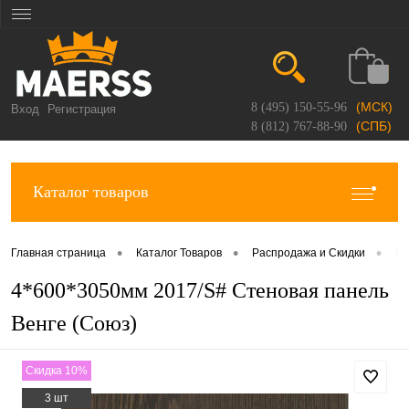
(МСК)
8 (495) 150-55-96
Вход
Регистрация
(СПБ)
8 (812) 767-88-90
Каталог товаров
•
•
•
Главная страница
Каталог Товаров
Распродажа и Скидки
Ра
4*600*3050мм 2017/S# Стеновая панель
Венге (Союз)
Скидка 10%
3 шт