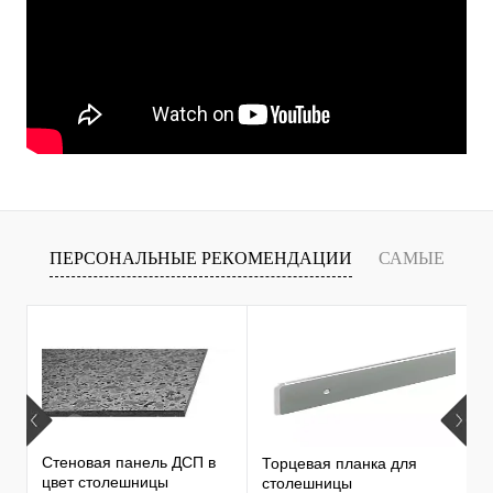
ПЕРСОНАЛЬНЫЕ РЕКОМЕНДАЦИИ
САМЫЕ
Т
ПРОДАВАЕМЫЕ ТОВАРЫ
Стеновая панель ДСП в
Торцевая планка для
М
цвет столешницы
столешницы
S