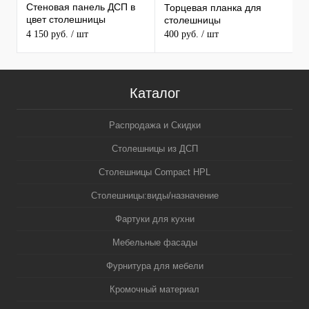
Стеновая панель ДСП в
Торцевая планка для
М
цвет столешницы
столешницы
S
MAERSS
4 150 руб.
/ шт
400 руб.
/ шт
9
Каталог
Распродажа и Скидки
Столешницы из ДСП
Столешницы Compact HPL
Столешницы:виды/назначение
Фартуки для кухни
Мебельные фасады
Фурнитура для мебели
Кромочный материал