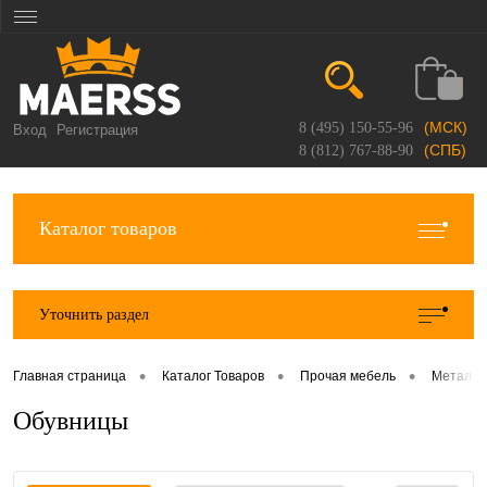
(МСК)
8 (495) 150-55-96
Вход
Регистрация
(СПБ)
8 (812) 767-88-90
Каталог товаров
Уточнить раздел
•
•
•
Главная страница
Каталог Товаров
Прочая мебель
Металли
Обувницы