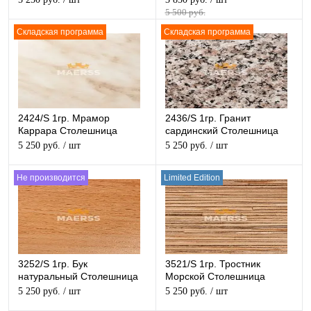
5 500 руб.
Складская программа
Складская программа
2424/S 1гр. Мрамор
2436/S 1гр. Гранит
Каррара Столешница
сардинский Столешница
матовая
матовая
5 250 руб.
/ шт
5 250 руб.
/ шт
Не производится
Limited Edition
3252/S 1гр. Бук
3521/S 1гр. Тростник
натуральный Столешница
Морской Столешница
матовая
матовая
5 250 руб.
/ шт
5 250 руб.
/ шт