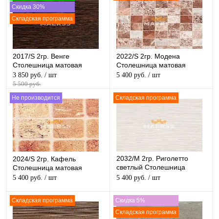
Скидка 30%
Складская программа
2017/S 2гр. Венге
2022/S 2гр. Модена
Столешница матовая
Столешница матовая
3 850 руб.
/ шт
5 400 руб.
/ шт
5 500 руб.
Не производится
Складская программа
2032/M 2гр. Риголетто
2024/S 2гр. Кафель
светлый Столешница
Столешница матовая
структурная
5 400 руб.
/ шт
5 400 руб.
/ шт
Складская программа
Скидка 5%
Складская программа