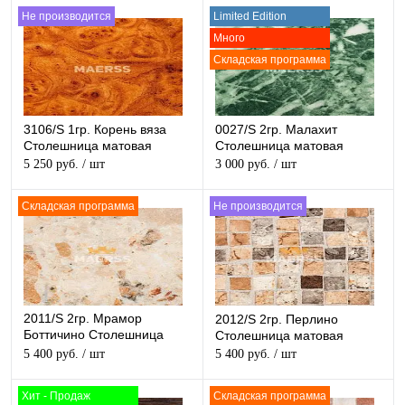
Не производится
Limited Edition
Много
Складская программа
3106/S 1гр. Корень вяза
0027/S 2гр. Малахит
Столешница матовая
Столешница матовая
5 250 руб.
/ шт
3 000 руб.
/ шт
Складская программа
Не производится
2011/S 2гр. Мрамор
2012/S 2гр. Перлино
Боттичино Столешница
Столешница матовая
матовая
5 400 руб.
/ шт
5 400 руб.
/ шт
Хит - Продаж
Складская программа