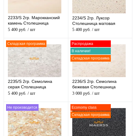
2233/S 2гр. Марокканский
2234/S 2гр. Луксор
камень Столешница
Столешница матовая
матовая
5 400 руб.
/ шт
5 400 руб.
/ шт
Складская программа
Распродажа
В наличии!
Складская программа
2235/S 2гр. Семолина
2236/S 2гр. Семолина
серая Столешница
бежевая Столешница
матовая
матовая
5 400 руб.
/ шт
3 000 руб.
/ шт
Не производится
Economy class
Складская программа