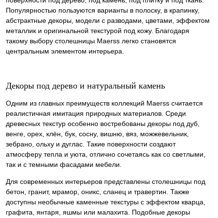
поверхности под дерево, под камень, под плитку и под ткань.
Популярностью пользуются варианты в полоску, в крапинку,
абстрактные декоры, модели с разводами, цветами, эффектом
металлик и оригинальной текстурой под кожу. Благодаря
такому выбору столешницы Maerss легко становятся
центральным элементом интерьера.
Декоры под дерево и натуральный камень
Одним из главных преимуществ коллекций Maerss считается
реалистичная имитация природных материалов. Среди
древесных текстур особенно востребованы декоры под дуб,
венге, орех, клён, бук, сосну, вишню, вяз, можжевельник,
зебрано, ольху и дуглас. Такие поверхности создают
атмосферу тепла и уюта, отлично сочетаясь как со светлыми,
так и с темными фасадами мебели.
Для современных интерьеров представлены столешницы под
бетон, гранит, мрамор, оникс, сланец и травертин. Также
доступны необычные каменные текстуры с эффектом кварца,
графита, янтаря, яшмы или малахита. Подобные декоры