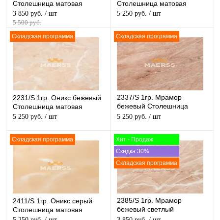
Столешница матовая
Столешница матовая
3 850 руб.
/ шт
5 250 руб.
/ шт
5 500 руб.
Складская программа
Складская программа
2337/S 1гр. Мрамор
2231/S 1гр. Оникс бежевый
бежевый Столешница
Столешница матовая
матовая
5 250 руб.
/ шт
5 250 руб.
/ шт
Складская программа
Хит - Продаж
Скидка 30%
Складская программа
2385/S 1гр. Мрамор
2411/S 1гр. Оникс серый
бежевый светлый
Столешница матовая
Столешница матовая
5 250 руб.
/ шт
3 850 руб.
/ шт