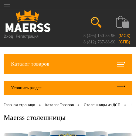
(МСК)
8 (495) 150-55-96
Вход
Регистрация
(СПБ)
8 (812) 767-88-90
Каталог товаров
Уточнить раздел
•
•
•
Главная страница
Каталог Товаров
Столешницы из ДСП
Ma
Maerss столешницы