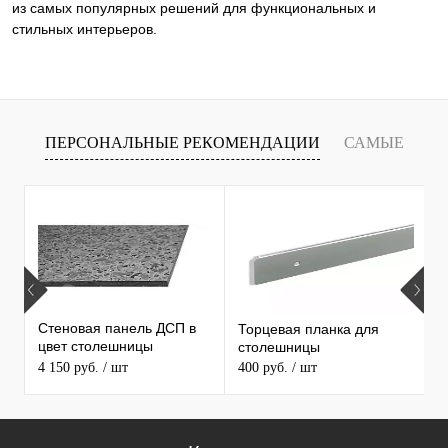
из самых популярных решений для функциональных и
стильных интерьеров.
ПЕРСОНАЛЬНЫЕ РЕКОМЕНДАЦИИ
САМЫЕ
Х
ПРОДАВАЕМЫЕ ТОВАРЫ
С
С
Стеновая панель ДСП в
Торцевая планка для
1
цвет столешницы
столешницы
С
MAERSS
4 150 руб.
/ шт
400 руб.
/ шт
3
5