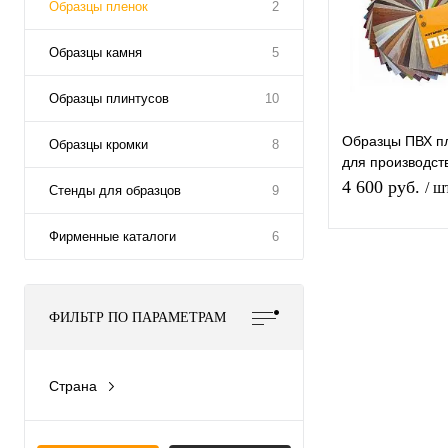
Образцы пленок
2
Образцы камня
5
Образцы плинтусов
10
Образцы ПВХ п
Образцы кромки
8
для производст
фасадов
4 600 руб.
/ ш
Стенды для образцов
9
Фирменные каталоги
6
В корз
Купить в 1
ФИЛЬТР ПО ПАРАМЕТРАМ
клик
ср
В
Страна
избранное
на
Россия