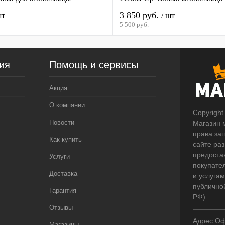
3 850 руб.
шт
/ шт
5 500 руб.
ия
Помощь и сервисы
Акция
О компании
Copyright
Новости
Магазин 
права за
Как купить
сайте ра
предоста
Услуги
покупате
Доставка
и услугам
публично
Гарантия
РФ).
Отзывы
Адрес Оф
Магазины