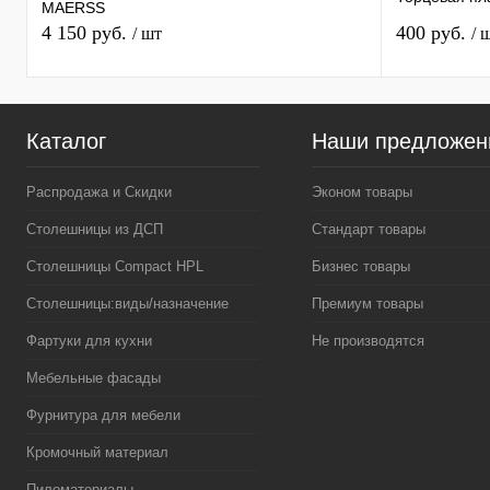
MAERSS
4 150 руб.
400 руб.
/ шт
/ 
Каталог
Наши предложен
Распродажа и Скидки
Эконом товары
Столешницы из ДСП
Стандарт товары
Столешницы Compact HPL
Бизнес товары
Столешницы:виды/назначение
Премиум товары
Фартуки для кухни
Не производятся
Мебельные фасады
Фурнитура для мебели
Кромочный материал
Пиломатериалы