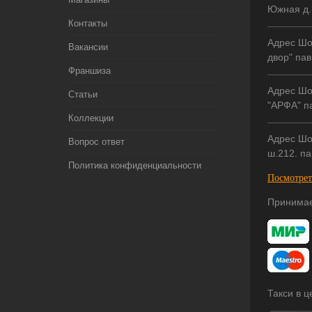
Южная д.
Контакты
Адрес Шо
Вакансии
двор" пав
Франшиза
Адрес Шо
Статьи
"АРФА" па
Коллекции
Адрес Шо
Вопрос ответ
ш.212. па
Политика конфиденциальности
Посмотрет
Принимае
Такси в 