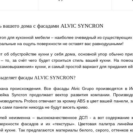
корзину
В корзину
ль вашего дома с фасадами ALVIC SYNCRON
лик
К
Купить в 1 клик
К
Купит
cron для кухонной мебели – наиболее очевидный из существующих 
сравнению
сравнению
альные на ощупь поверхности не оставят вас равнодушными!
В наличии
В избранное
В наличии
В изб
ит об обустройстве кухни у себя дома, основной упор обычно при
 – то, за счёт чего будет строиться стиль вашей кухни. На по
самовыражения» кухни, и самый простой вариант для придания ей 
 выделяет фасады ALVIC SYNCRON?
рана происхождения. Все фасады Alvic Grupo производятся в Ис
ейка Syncron продолжает вектор развития компании. Произво
изводитель Probos отвечает за кромку ABS в цвет вашей панели, за
 а сами панели никогда не будут висеть криво.
лей неизменна – высококачественное ДСП - а вот содержание ка
верхности фасадов и их «текстуры». Цветовая палитра линейк
 кухне. Так предлагаются материалы белого, серого, оттенков кор