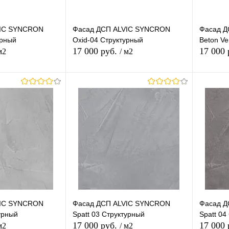
VIC SYNCRON
Фасад ДСП ALVIC SYNCRON
Фасад Д
урный
Oxid-04 Структурный
Beton Ve
17 000 руб.
17 000
м2
/ м2
корзину
В корзину
лик
К
Купить в 1 клик
К
Купит
сравнению
сравнению
В наличии
В избранное
В наличии
В изб
VIC SYNCRON
Фасад ДСП ALVIC SYNCRON
Фасад Д
урный
Spatt 03 Структурный
Spatt 04
17 000 руб.
17 000
м2
/ м2