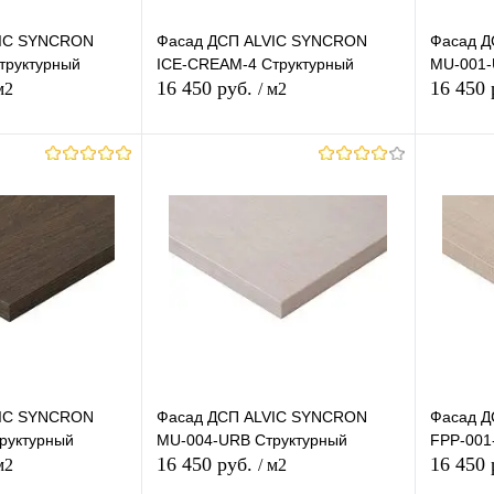
VIC SYNCRON
Фасад ДСП ALVIC SYNCRON
Фасад Д
труктурный
ICE-CREAM-4 Структурный
MU-001-
16 450 руб.
16 450
м2
/ м2
корзину
В корзину
лик
К
Купить в 1 клик
К
Купит
сравнению
сравнению
В наличии
В избранное
В наличии
В изб
VIC SYNCRON
Фасад ДСП ALVIC SYNCRON
Фасад Д
руктурный
MU-004-URB Структурный
FPP-001
16 450 руб.
16 450
м2
/ м2