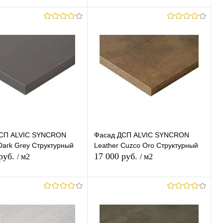
В корзину
В корзину
ь в 1 клик
К
Купить в 1 клик
К
сравнению
сравнению
ранное
В наличии
В избранное
В наличии
СП ALVIC SYNCRON
Фасад ДСП ALVIC SYNCRON
Dark Grey Структурный
Leather Cuzco Oro Структурный
 руб.
17 000 руб.
/ м2
/ м2
В корзину
В корзину
ь в 1 клик
К
Купить в 1 клик
К