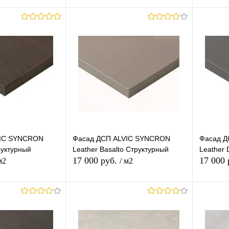
корзину
В корзину
лик
К
Купить в 1 клик
К
Купит
сравнению
сравнению
В наличии
В избранное
В наличии
В изб
VIC SYNCRON
Фасад ДСП ALVIC SYNCRON
Фасад Д
руктурный
Leather Basalto Структурный
Leather 
17 000 руб.
17 000
м2
/ м2
корзину
В корзину
лик
К
Купить в 1 клик
К
Купит