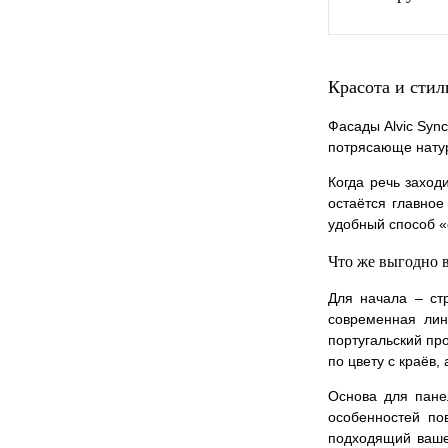
В 
Красота и сти
Купить в 1 к
Фасады Alvic Syn
потрясающе натур
В избранное
Когда речь заход
остаётся главное
удобный способ «
Что же выгодно
Для начала – ст
современная лин
португальский про
по цвету с краёв,
Основа для пане
особенностей по
подходящий вашей