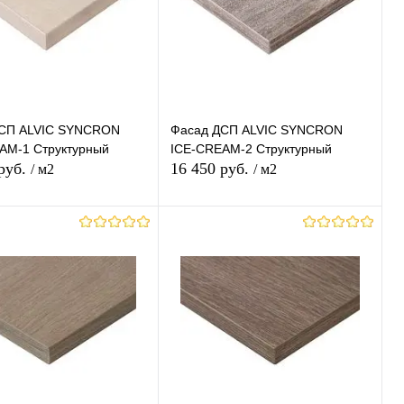
СП ALVIC SYNCRON
Фасад ДСП ALVIC SYNCRON
AM-1 Структурный
ICE-CREAM-2 Структурный
 руб.
16 450 руб.
/ м2
/ м2
В корзину
В корзину
ь в 1 клик
К
Купить в 1 клик
К
сравнению
сравнению
ранное
В наличии
В избранное
В наличии