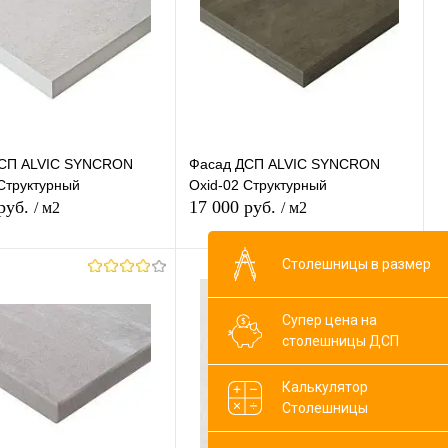
сравнению
сравнению
ранное
В наличии
В избранное
В наличии
СП ALVIC SYNCRON
Фасад ДСП ALVIC SYNCRON
Структурный
Oxid-02 Структурный
 руб.
17 000 руб.
/ м2
/ м2
Столешницы в размер
В корзину
В корзину
Супер цена на
ь в 1 клик
К
Купить в 1 клик
К
столешницы ДСП
сравнению
сравнению
Калькулятор
ранное
В наличии
В избранное
В наличии
Столешницы