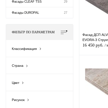
Фасады CLEAF TSS
29
Фасады DUROPAL
27
ФИЛЬТР ПО ПАРАМЕТРАМ
Фасад ДСП AL
EVORA-3 Струк
16 450 руб.
/ 
Классификация
Фасадные полотна
В 
Страна
Испания
Купить в 1 к
Цвет
В избранное
Бежевый
Рисунок
Белый
Под дерево