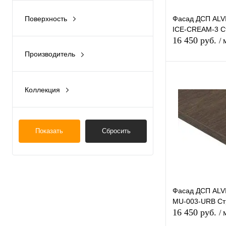
Голубой
Поверхность
Фасад ДСП AL
Под камень
ICE-CREAM-3 С
Структура
Коричневый св.
16 450 руб.
/ 
Кожа
Производитель
Коричневый тм.
ALVIC LUXE
В 
Кремовый
Коллекция
Фасадные панели
Купить в 1 к
Серый
Показать
Сбросить
В избранное
Синий
Черный
Фасад ДСП AL
MU-003-URB Ст
16 450 руб.
/ 