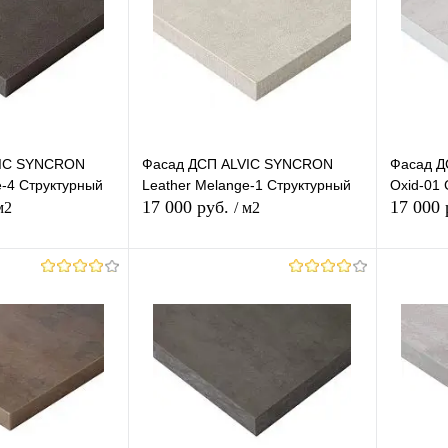
сравнению
сравнению
В наличии
В избранное
В наличии
В изб
VIC SYNCRON
Фасад ДСП ALVIC SYNCRON
Фасад Д
e-4 Структурный
Leather Melange-1 Структурный
Oxid-01 
17 000 руб.
17 000
м2
/ м2
корзину
В корзину
лик
К
Купить в 1 клик
К
Купит
сравнению
сравнению
В наличии
В избранное
В наличии
В изб