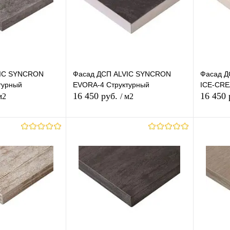
VIC SYNCRON
Фасад ДСП ALVIC SYNCRON
Фасад Д
турный
EVORA-4 Структурный
ICE-CRE
16 450 руб.
16 450
м2
/ м2
корзину
В корзину
лик
К
Купить в 1 клик
К
Купит
сравнению
сравнению
В наличии
В избранное
В наличии
В изб