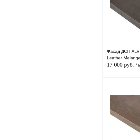
В избранное
Фасад ДСП AL
Leather Melang
17 000 руб.
/ 
В 
Купить в 1 к
В избранное