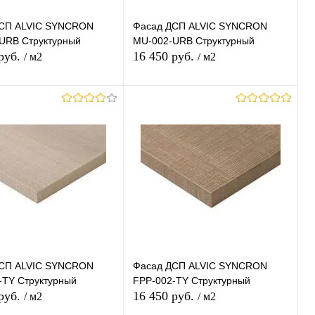
СП ALVIC SYNCRON
Фасад ДСП ALVIC SYNCRON
URB Структурный
MU-002-URB Структурный
 руб.
16 450 руб.
/ м2
/ м2
В корзину
В корзину
ь в 1 клик
К
Купить в 1 клик
К
сравнению
сравнению
ранное
В наличии
В избранное
В наличии
СП ALVIC SYNCRON
Фасад ДСП ALVIC SYNCRON
-TY Структурный
FPP-002-TY Структурный
 руб.
16 450 руб.
/ м2
/ м2