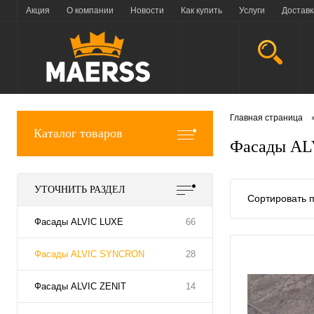
Акция
О компании
Новости
Как купить
Услуги
Доставк
Главная страница
Каталог товаров
Фасады A
УТОЧНИТЬ РАЗДЕЛ
Сортировать п
Фасады ALVIC LUXE
66
Фасады ALVIC SYNCRON
28
Фасады ALVIC ZENIT
14