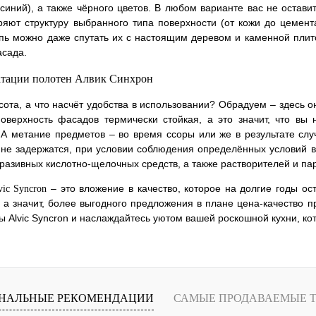
 синий), а также чёрного цветов. В любом варианте вас не оста
яют структуру выбранного типа поверхности (от кожи до цемента
пь можно даже спутать их с настоящим деревом и каменной плито
асада.
атации полотен Алвик Синхрон
сота, а что насчёт удобства в использовании? Обрадуем – здесь о
Поверхность фасадов термически стойкая, а это значит, что вы
 А метание предметов – во время ссоры или же в результате слу
не задержатся, при условии соблюдения определённых условий в
разивных кислотно-щелочных средств, а также растворителей и па
– это вложение в качество, которое на долгие годы о
ic Syncron
 а значит, более выгодного предложения в плане цена-качество пр
 Alvic Syncron и наслаждайтесь уютом вашей роскошной кухни, ко
НАЛЬНЫЕ РЕКОМЕНДАЦИИ
САМЫЕ ПРОДАВАЕМЫЕ 