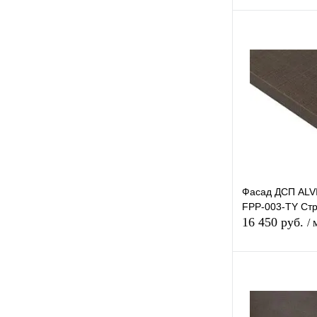
В 
Купить в 1 к
В избранное
Фасад ДСП AL
FPP-003-TY Ст
16 450 руб.
/ 
В 
Купить в 1 к