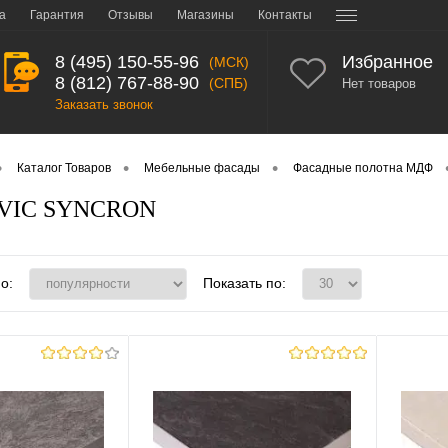
а
Гарантия
Отзывы
Магазины
Контакты
8 (495) 150-55-96
Избранное
(МСК)
8 (812) 767-88-90
(СПБ)
Нет товаров
Заказать звонок
•
•
•
Каталог Товаров
Мебельные фасады
Фасадные полотна МДФ
LVIC SYNCRON
о:
Показать по: