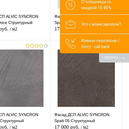
Столешницы со
скидкой 10-80%
СП ALVIC SYNCRON
Фасад ДСП ALVIC SYNCRON
nice Структурный
Spatt 01 Структурный
Что с моим заказом?
 руб.
17 000 руб.
/ м2
/ м2
Извини-перезвони /
Sorry - call back
В корзину
В корзину
СВЕРНУТЬ
ь в 1 клик
К
Купить в 1 клик
К
сравнению
сравнению
ранное
В наличии
В избранное
В наличии
СП ALVIC SYNCRON
Фасад ДСП ALVIC SYNCRON
 Структурный
Spatt 05 Структурный
 руб.
17 000 руб.
/ м2
/ м2