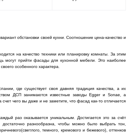
В корзину
В корзину
ь в 1 клик
К
Купить в 1 клик
К
вариант обстановки своей кухни. Соотношение цена-качество и
сравнению
сравнению
ранное
В наличии
В избранное
В наличии
ходится на качество техники или планировку комнаты. За этим
мощь могут прийти фасады для кухонной мебели. Это наиболее
своего особенного характера.
пании, где существует своя давняя традиция качества, а их
дством ДСП занимаются известные заводы Egger и Sonae, а
 счет чего вы даже и не заметите, что фасад как-то отличается
ждый раз оказывается уникальным. Достигается это за счёт
и достаточно разнообразна, чтобы можно было выбрать тон,
ичневого(светлого, темного, кремового и бежевого), оттенков