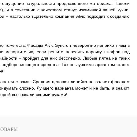
вит ощущение натуральности предложенного материала. Панели
), и в сочетании с качеством станут изюминкой вашей кухни.
й – настолько тщательно компания Alvic подходит к созданию
но тоже есть. Фасады Alvic Syncron невероятно неприхотливы в
 не испортите их, если решите повесить парочку шкафов над
чайности - пройдет для них бесследно. Любые пятна на таких
 подборе моющего средства. Так не лучшим вариантом станет
ра.
станется с вами. Средняя ценовая линейка позволяет фасадам
идумать сложно. Лучшего варианта может и не быть, а значит,
торый вы создали своими руками!
ТОВАРЫ