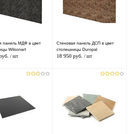
я панель МДФ в цвет
Стеновая панель ДСП в цвет
цы Wilsonart
столешницы Duropal
 руб.
18 950 руб.
/ шт
/ шт
В корзину
В корзину
ь в 1 клик
К
Купить в 1 клик
К
сравнению
сравнению
ранное
В наличии
В избранное
В наличии
Ваш Выбор)
Группа (Ваш Выбор)
№07
№12
№22
FG
TC
RT
VV
VO