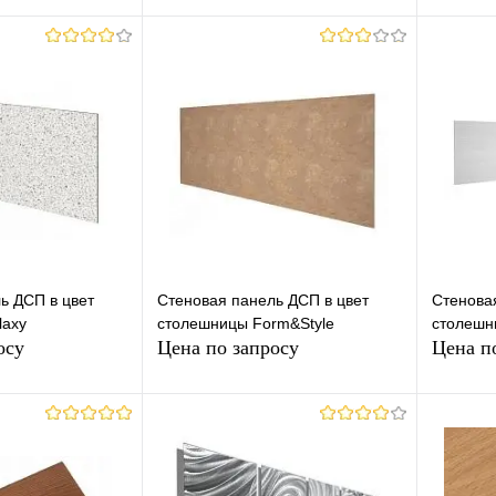
осить цену
Запросить цену
лик
К
Купить в 1 клик
К
Купит
сравнению
сравнению
В наличии
В избранное
Недоступно
В изб
бор)
mm
ор)
ь ДСП в цвет
Стеновая панель ДСП в цвет
Стенова
laxy
столешницы Form&Style
столешн
0mm
осу
Цена по запросу
Цена п
осить цену
Запросить цену
лик
К
Купить в 1 клик
К
Купит