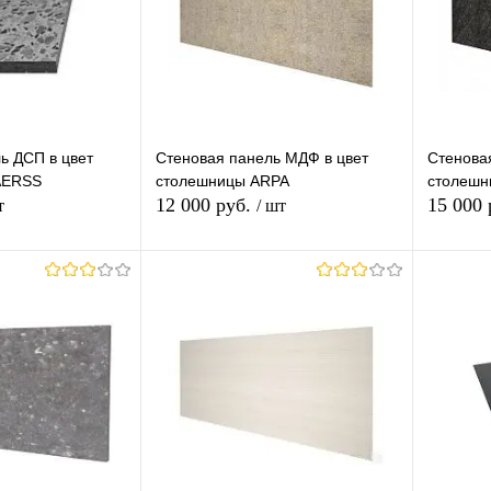
ь ДСП в цвет
Стеновая панель МДФ в цвет
Стенова
AERSS
столешницы ARPA
столешни
12 000 руб.
15 000
т
/ шт
корзину
В корзину
лик
К
Купить в 1 клик
К
Купит
сравнению
сравнению
В наличии
В избранное
Под заказ
В изб
ор)
Группа (Ваш Выбор)
Группа (
гр.5-6
гр.7
Erre
Lucida
Aleve
Pesca
№38