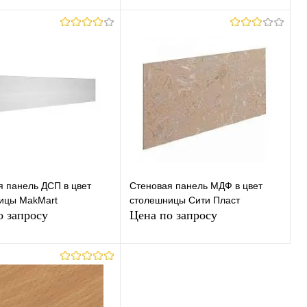
Запросить цену
Запросить цену
ь в 1 клик
К
Купить в 1 клик
К
сравнению
сравнению
ранное
Под заказ
В избранное
Под заказ
я панель ДСП в цвет
Стеновая панель МДФ в цвет
ицы MakMart
столешницы Сити Пласт
о запросу
Цена по запросу
Запросить цену
Запросить цену
ь в 1 клик
К
Купить в 1 клик
К