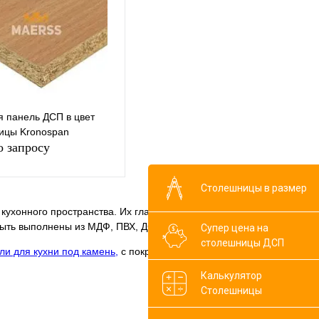
сравнению
сравнению
ранное
Под заказ
В избранное
Недоступно
я панель ДСП в цвет
ицы Kronospan
о запросу
Столешницы в размер
Запросить цену
кухонного пространства. Их главной функцией является
быть выполнены из МДФ, ПВХ, ДСП и пластика.
Супер цена на
ь в 1 клик
К
столешницы ДСП
ли для кухни под камень,
с покрытием акриловой краски и
сравнению
Калькулятор
ранное
Под заказ
Столешницы