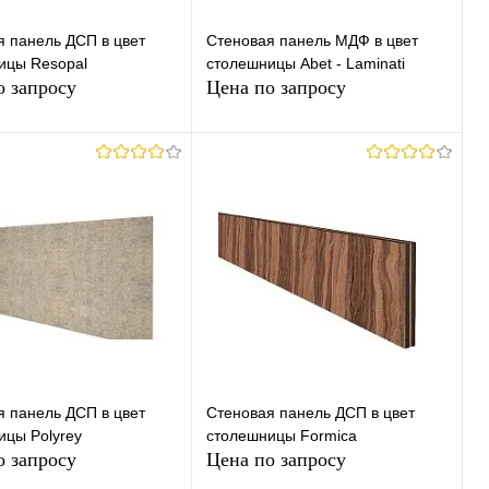
№01
№45
№52
CT
RU
MS
HG
HS
я панель ДСП в цвет
Стеновая панель МДФ в цвет
ицы Resopal
столешницы Abet - Laminati
№60
Высота (Ваш Выбор)
о запросу
Цена по запросу
650mm
1300mm
Ваш Выбор)
1200mm
Запросить цену
Длина (Ваш Выбор)
Запросить цену
4100mm
аш Выбор)
ь в 1 клик
К
Купить в 1 клик
К
сравнению
сравнению
ранное
Под заказ
В избранное
Недоступно
я панель ДСП в цвет
Стеновая панель ДСП в цвет
ицы Polyrey
столешницы Formica
о запросу
Цена по запросу