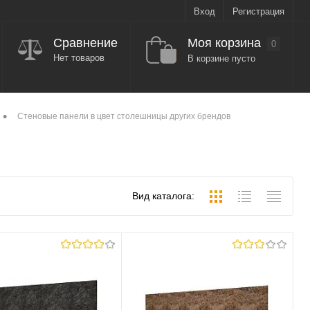
Вход
Регистрация
Моя корзина
Сравнение
0
Нет товаров
В корзине пусто
•
Стеновые панели в цвет столешницы других брендов
Вид каталога: