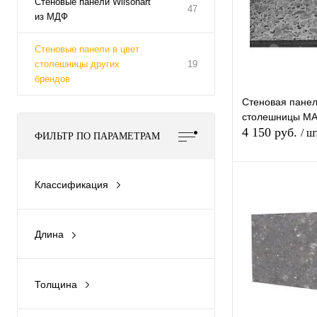
Стеновые панели Wilsonart
47
из МДФ
Стеновые панели в цвет
столешницы других
19
брендов
Стеновая панел
столешницы M
4 150 руб.
/ ш
ФИЛЬТР ПО ПАРАМЕТРАМ
В 
Классификация
Панель ДСП
Купить в 1 к
Панель МДФ
Длина
2440мм
В избранное
2780мм
Группа (Ваш Выб
Толщина
3050мм
4мм
гр.1-2
гр.3-4