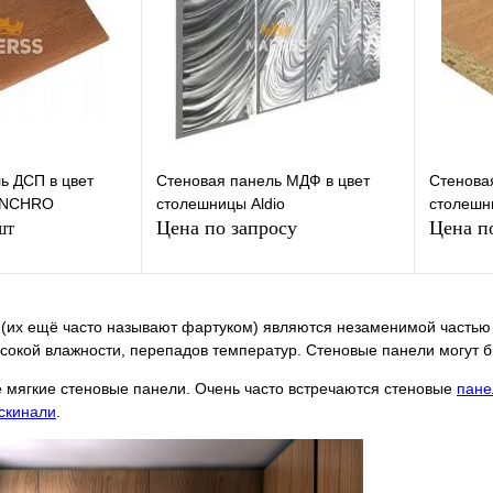
сравнению
сравнению
Под заказ
В избранное
Недоступно
В изб
ь ДСП в цвет
Стеновая панель МДФ в цвет
Стенова
YNCHRO
столешницы Aldio
столешн
Цена по запросу
Цена п
шт
Запросить цену
корзину
(их ещё часто называют фартуком) являются незаменимой частью 
ысокой влажности, перепадов температур. Стеновые панели могут 
лик
К
Купить в 1 клик
К
Купит
 мягкие стеновые панели. Очень часто встречаются стеновые
пане
сравнению
сравнению
-скинали
.
Под заказ
В избранное
Недоступно
В изб