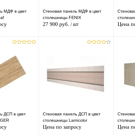
р.10
гр.11
Pixel
Satinat
Flatting
Larix
№35
ь МДФ в цвет
Стеновая панель МДФ в цвет
Стенова
af
столешницы FENIX
столешн
Ghibli
Mika
Tex
Quarzo
№55
бор)
осу
27 900 руб.
Цена п
/ шт
mm
Cliff
Luna
Corallo
Farah
Высота (
600mm
ор)
осить цену
В корзину
Mesh
Naked
Tf
Urban
0mm
Длина (В
Высота (Ваш Выбор)
лик
К
Купить в 1 клик
К
Купит
сравнению
сравнению
3660mm
600mm
1200mm
Под заказ
В избранное
Под заказ
В изб
Длина (Ваш Выбор)
Высота (Ваш Выбор)
3050mm
600mm
1200mm
Длина (Ваш Выбор)
ь ДСП в цвет
Стеновая панель ДСП в цвет
Стенова
GGER
столешницы Lamicolor
столешн
3050mm
осу
Цена по запросу
Цена п