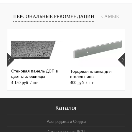
ПЕРСОНАЛЬНЫЕ РЕКОМЕНДАЦИИ
САМЫЕ
Х
ПРОДАВАЕМЫЕ ТОВАРЫ
С
С
Стеновая панель ДСП в
Торцевая планка для
1
цвет столешницы
столешницы
С
MAERSS
4 150 руб.
/ шт
400 руб.
/ шт
3
5
Каталог
Распродажа и Скидки
Столешницы из ДСП