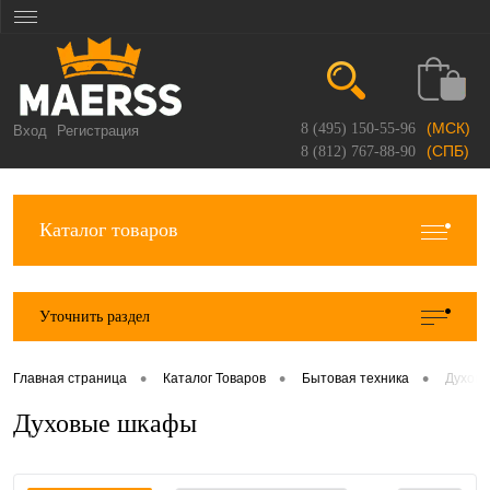
(МСК)
8 (495) 150-55-96
Вход
Регистрация
(СПБ)
8 (812) 767-88-90
Каталог товаров
Уточнить раздел
•
•
•
Главная страница
Каталог Товаров
Бытовая техника
Духов
Духовые шкафы