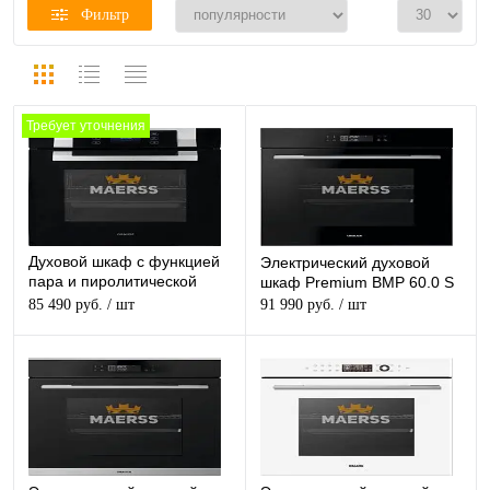
Фильтр
Требует уточнения
Духовой шкаф с функцией
Электрический духовой
пара и пиролитической
шкаф Premium BMP 60.0 S
очисткой BMDP 60.0 SG
85 490 руб.
/ шт
91 990 руб.
/ шт