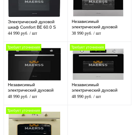
Независимый
Электрический духовой
электрический духовой
шкаф Comfort BE 60.0 S
шкаф Monsher MOE 6181 X
44 990 руб.
/ шт
38 990 руб.
/ шт
Требует уточнения
Требует уточнения
Независимый
Независимый
электрический духовой
электрический духовой
шкаф Monsher MOE 6291 B
шкаф Monsher MOE 6292 X
48 990 руб.
/ шт
48 990 руб.
/ шт
Требует уточнения