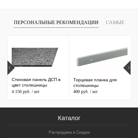
ПЕРСОНАЛЬНЫЕ РЕКОМЕНДАЦИИ
САМЫЕ
Т
ПРОДАВАЕМЫЕ ТОВАРЫ
Стеновая панель ДСП в
Торцевая планка для
М
цвет столешницы
столешницы
S
MAERSS
4 150 руб.
/ шт
400 руб.
/ шт
9
Каталог
Распродажа и Скидки