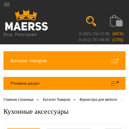
(МСК)
8 (495) 150-55-96
Вход
Регистрация
(СПБ)
8 (812) 767-88-90
Каталог товаров
Уточнить раздел
•
•
•
Главная страница
Каталог Товаров
Фурнитура для мебели
К
Кухонные аксессуары