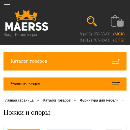
(МСК)
8 (495) 150-55-96
Вход
Регистрация
(СПБ)
8 (812) 767-88-90
Каталог товаров
Уточнить раздел
•
•
•
Главная страница
Каталог Товаров
Фурнитура для мебели
Ф
Ножки и опоры