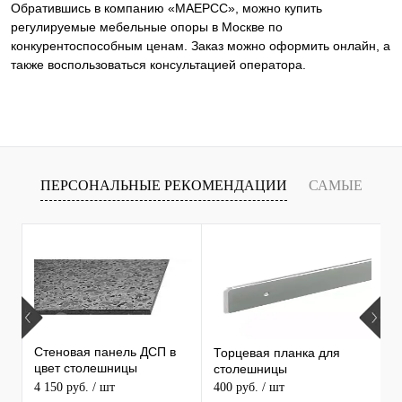
Обратившись в компанию «МАЕРСС», можно купить
регулируемые мебельные опоры в Москве по
конкурентоспособным ценам. Заказ можно оформить онлайн, а
также воспользоваться консультацией оператора.
ПЕРСОНАЛЬНЫЕ РЕКОМЕНДАЦИИ
САМЫЕ
Х
ПРОДАВАЕМЫЕ ТОВАРЫ
С
С
Стеновая панель ДСП в
Торцевая планка для
1
цвет столешницы
столешницы
С
MAERSS
4 150 руб.
/ шт
400 руб.
/ шт
3