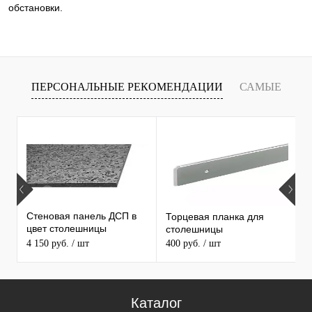
обстановки.
ПЕРСОНАЛЬНЫЕ РЕКОМЕНДАЦИИ
САМЫЕ
Т
ПРОДАВАЕМЫЕ ТОВАРЫ
Стеновая панель ДСП в
Торцевая планка для
М
цвет столешницы
столешницы
S
MAERSS
4 150 руб.
/ шт
400 руб.
/ шт
9
Каталог