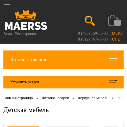
(МСК)
8 (495) 150-55-96
Вход
Регистрация
(СПБ)
8 (812) 767-88-90
Каталог товаров
Уточнить раздел
•
•
•
Главная страница
Каталог Товаров
Корпусная мебель
Мебе
Детская мебель