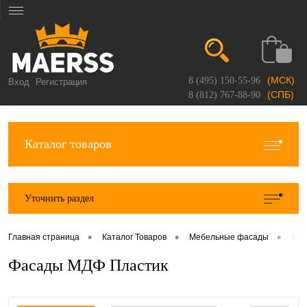
(МСК)
8 (495) 150-55-96
Вход
Регистрация
(СПБ)
8 (812) 767-88-90
Каталог товаров
Уточнить раздел
•
•
•
Главная страница
Каталог Товаров
Мебельные фасады
Фас
Фасады МДФ Пластик