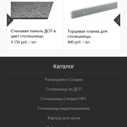
ПРОДАВАЕМЫЕ ТОВАРЫ
Стеновая панель ДСП в
Торцевая планка для
М
цвет столешницы
столешницы
S
MAERSS
4 150 руб.
/ шт
400 руб.
/ шт
9
Каталог
Распродажа и Скидки
Столешницы из ДСП
Столешницы Compact HPL
Столешницы:виды/назначение
Фартуки для кухни