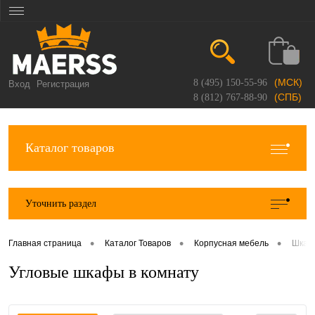
(МСК)
8 (495) 150-55-96
Вход
Регистрация
(СПБ)
8 (812) 767-88-90
Каталог товаров
Уточнить раздел
•
•
•
Главная страница
Каталог Товаров
Корпусная мебель
Шкаф
Угловые шкафы в комнату