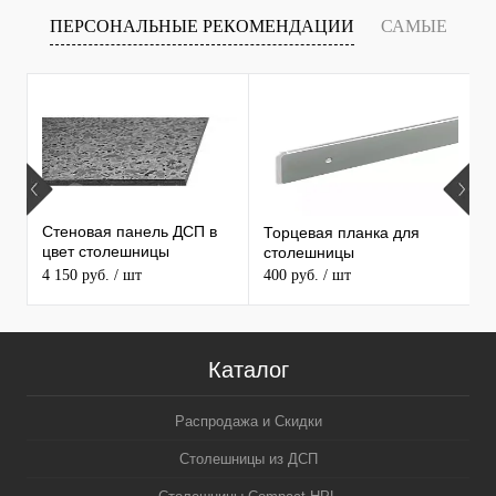
ПЕРСОНАЛЬНЫЕ РЕКОМЕНДАЦИИ
САМЫЕ
Т
ПРОДАВАЕМЫЕ ТОВАРЫ
Стеновая панель ДСП в
Торцевая планка для
М
цвет столешницы
столешницы
S
MAERSS
4 150 руб.
/ шт
400 руб.
/ шт
9
Каталог
Распродажа и Скидки
Столешницы из ДСП