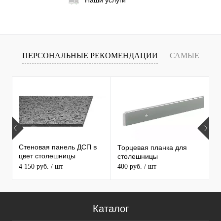
Наши услуги
ПЕРСОНАЛЬНЫЕ РЕКОМЕНДАЦИИ
САМЫЕ
Х
ПРОДАВАЕМЫЕ ТОВАРЫ
С
С
Стеновая панель ДСП в
Торцевая планка для
1
цвет столешницы
столешницы
С
MAERSS
4 150 руб.
/ шт
400 руб.
/ шт
3
5
Каталог