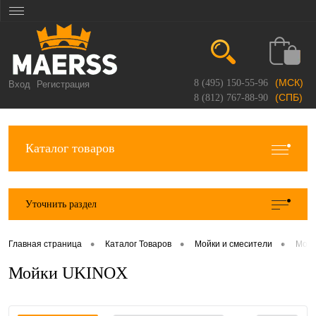
(МСК)
8 (495) 150-55-96
Вход
Регистрация
(СПБ)
8 (812) 767-88-90
Каталог товаров
Уточнить раздел
•
•
•
Главная страница
Каталог Товаров
Мойки и смесители
Мойк
Мойки UKINOX