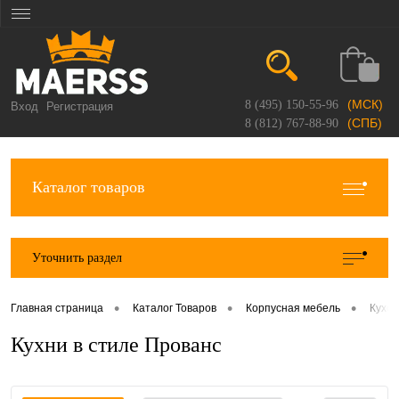
(МСК)
8 (495) 150-55-96
Вход
Регистрация
(СПБ)
8 (812) 767-88-90
Каталог товаров
Уточнить раздел
•
•
•
Главная страница
Каталог Товаров
Корпусная мебель
Кухо
Кухни в стиле Прованс