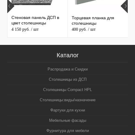
Стеновая панель ДСП в
Торцевая планка для
1
цвет столешницы
столешницы
С
MAERSS
4 150 руб.
/ шт
400 руб.
/ шт
3
5
Каталог
Распродажа и Скидки
Столешницы из ДСП
Столешницы Compact HPL
Столешницы:виды/назначение
Фартуки для кухни
Мебельные фасады
Фурнитура для мебели