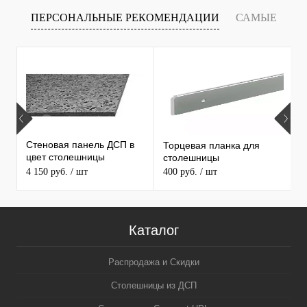
ПЕРСОНАЛЬНЫЕ РЕКОМЕНДАЦИИ
САМЫЕ
Т
ПРОДАВАЕМЫЕ ТОВАРЫ
Стеновая панель ДСП в
Торцевая планка для
М
цвет столешницы
столешницы
S
MAERSS
4 150 руб.
/ шт
400 руб.
/ шт
9
Каталог
Распродажа и Скидки
Столешницы из ДСП