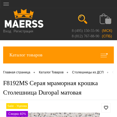
(МСК)
8 (495) 150-55-96
Вход
Регистрация
(СПБ)
8 (812) 767-88-90
Каталог товаров
•
•
•
Главная страница
Каталог Товаров
Столешницы из ДСП
Ст
F8192MS Серая мраморная крошка
Столешница Duropal матовая
Sale - Уценка
Скидка 40%