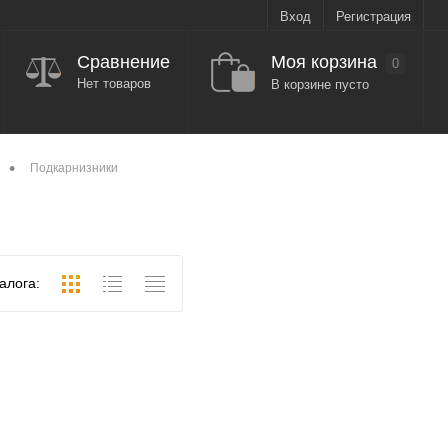
Вход
Регистрация
Моя корзина
Сравнение
0
Нет товаров
В корзине пусто
•
Подкарнизники
алога: