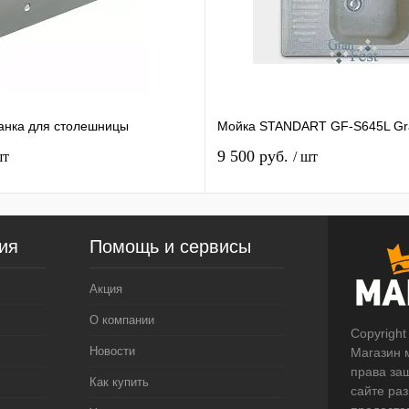
анка для столешницы
Мойка STANDART GF-S645L Gr
9 500 руб.
шт
/ шт
ия
Помощь и сервисы
Акция
О компании
Copyright
Новости
Магазин 
права за
Как купить
сайте ра