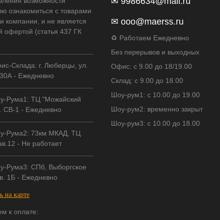
✉
9986634@mail.ru
вления возможности
лю ознакомиться с товарами
✉
ooo@maerss.ru
и компании, и не является
й офертой (статья 437 ГК
♻ Работаем Ежедневно
Без перерывов и выходных
ис-Склада: г. Люберцы, ул.
Офис: с 9.00 до 18/19.00
30А - Ежедневно
Склад: с 9.00 до 18.00
Шоу-рум1: с 10.00 до 19.00
у-Рума1: ТЦ "Можайский
Шоу-рум2: временно закрыт
. СВ-1 - Ежедневно
Шоу-рум3: с 10.00 до 18.00
у-Рума2: 73км МКАД, ТЦ
в.12 - Не работает
у-Рума3: СПб, Выборгское
в. 1Б - Ежедневно
ь на карте
м к оплате: