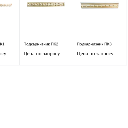
ПК1
Подкарнизник ПК2
Подкарнизник ПК3
осу
Цена по запросу
Цена по запросу
ь цену
Запросить цену
Запросить цену
К
Купить в 1
К
Купить в 1
К
авнению
клик
сравнению
клик
сравнению
Под
В
Под
В
Под
каз
избранное
заказ
избранное
заказ