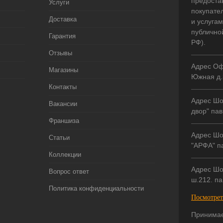
предоста
Услуги
покупате
Доставка
и услугам
публично
Гарантия
РФ).
Отзывы
Адрес Оф
Магазины
Южная д.
Контакты
Адрес Шо
Вакансии
двор" пав
Франшиза
Адрес Шо
Статьи
"АРФА" па
Коллекции
Адрес Шо
Вопрос ответ
ш.212. па
Политика конфиденциальности
Посмотрет
Принимае