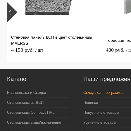
Стеновая панель ДСП в цвет столешницы
Торцевая пл
MAERSS
4 150 руб.
400 руб.
/ шт
/ 
Каталог
Наши предложен
Распродажа и Скидки
Складская программа
Столешницы из ДСП
Новинки
Столешницы Compact HPL
Популярные товары
Столешницы:виды/назначение
Уцененные товары