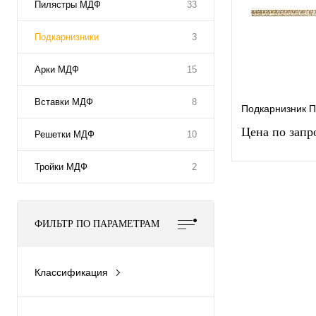
Пилястры МДФ
33
Подкарнизники
3
Арки МДФ
15
Вставки МДФ
8
Подкарнизник 
Цена по запр
Решетки МДФ
10
Тройки МДФ
2
Запросит
Купить в 1
ФИЛЬТР ПО ПАРАМЕТРАМ
клик
ср
В
Классификация
избранное
за
Подкарнизник