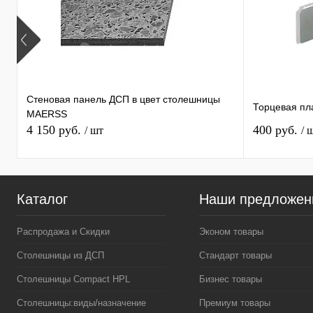
Стеновая панель ДСП в цвет столешницы
Торцевая пл
MAERSS
4 150 руб.
400 руб.
/ шт
/ 
Каталог
Наши предложен
Распродажа и Скидки
Эконом товары
Столешницы из ДСП
Стандарт товары
Столешницы Compact HPL
Бизнес товары
Столешницы:виды/назначение
Премиум товары