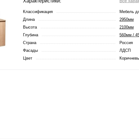
Характеристики:
Все хара
Классификация
Мебель д
Длина
2950мм
Высота
2100мм
Глубина
560мм / 4
Страна
Россия
Фасады
ЛДСП
Цвет
Коричневы