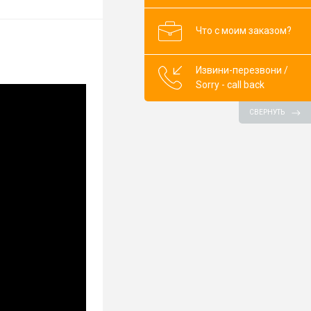
Что с моим заказом?
Извини-перезвони /
Sorry - call back
СВЕРНУТЬ