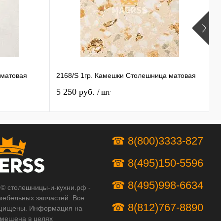
 матовая
2168/S 1гр. Камешки Столешница матовая
У
5 250 руб.
4
/ шт
☎ 8(800)3333-827
☎ 8(495)150-5596
☎ 8(495)998-6634
 © столешницы-и-кухни.рф -
мебельных запчастей. Все
☎ 8(812)767-8890
щищены. Информация на
змещена в целях