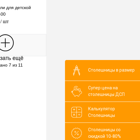
ли для детской
400
.
/ шт
В корзину
зать ещё
клик
К сравнению
ано 7 из 11
Столешницы в размер
В наличии
Супер цена на
столешницы ДСП
Калькулятор
Столешницы
Столешницы со
скидкой 10-80%