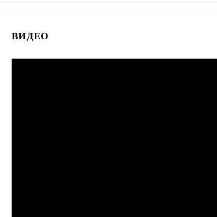
В корзину
В корзину
ВИДЕО
Купить в 1 клик
К сравнению
Купить в 1 клик
К с
В избранное
В наличии
В избранное
В н