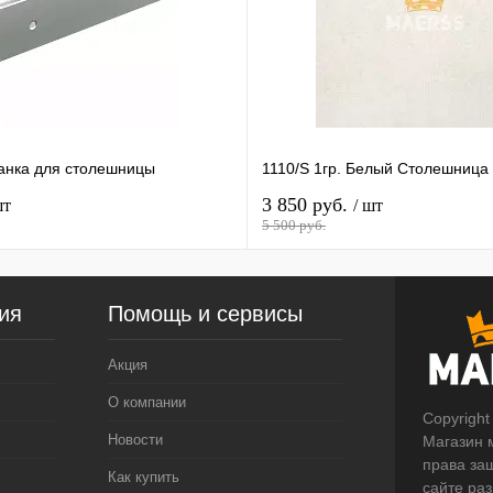
анка для столешницы
1110/S 1гр. Белый Столешница
3 850 руб.
шт
/ шт
5 500 руб.
ия
Помощь и сервисы
Акция
О компании
Copyright
Новости
Магазин 
права за
Как купить
сайте ра