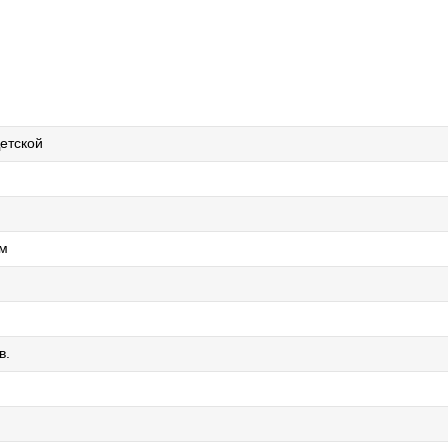
етской
мм
в.