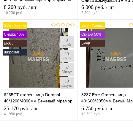
Олива жемчужная 1R мат
белый глянец (БРАК)
8 200 руб.
6 000 руб.
/ шт
/ шт
10 250 руб.
7 500 руб.
Sale - Уценка
Sale - Уценка
В корзину
В корзину
Скидка 40%
Скидка 50%
3
БРАК
БРАК
Купить в 1 клик
К сравнению
Купить в 1 клик
К с
Дней
Широкая
19
В избранное
В наличии
В избранное
В н
Часов
57
Минут
18
Секунд
6265CT столешница Duropal
3237 Erre Столешница
40*1200*4000мм Бежевый Мрамор
40*600*3050мм Белый М
(БРАК)
ARPA (БРАК)
25 170 руб.
6 750 руб.
/ шт
/ шт
41 950 руб.
13 500 руб.
В корзину
В корзину