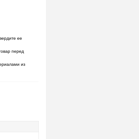
вердите ее
товар перед
териалами из