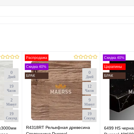
Распродажа
Скидка 40%
Скидка 40%
Царапины
0
0
БРАК
БРАК
Дней
Дней
19
12
Часов
Часов
2
9
Минут
Минут
18
18
Секунд
Секунд
R4318RT Рельефная древесина
х3000мм
6499 HS черна
Столешница Duropal