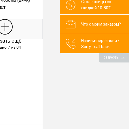
0*4000мм (БРАК)
Столешницы со
 шт
скидкой 10-80%
Что с моим заказом?
В корзину
зать ещё
Извини-перезвони /
клик
К сравнению
Sorry - call back
ано 7 из 84
В наличии
СВЕРНУТЬ