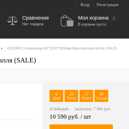
Вход
Регистрация
Моя корзина
Сравнение
0
Нет товаров
В корзине пусто
•
4103/KR Столешница 40*1200*3050мм Марсианская капля (SALE)
апля (SALE)
0
20
17
18
Дней
Часов
Минут
Секунд
17 650 руб.
Экономия:
7 060 руб.
10 590 руб.
/ шт