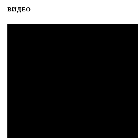
ВИДЕО
Купить в 1 клик
К сравнению
Купить в 1 клик
К с
В избранное
В наличии
В избранное
В н