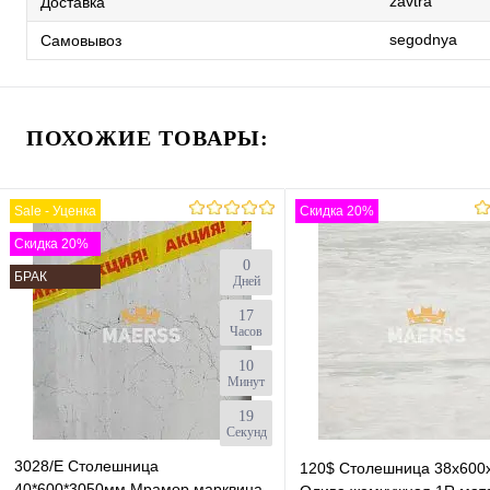
zavtra
Доставка
segodnya
Самовывоз
ПОХОЖИЕ ТОВАРЫ:
Sale - Уценка
Скидка 20%
Скидка 20%
0
БРАК
Дней
17
Часов
10
Минут
18
Секунд
3028/E Cтолешница
120$ Столешница 38х600
40*600*3050мм Мрамор марквина