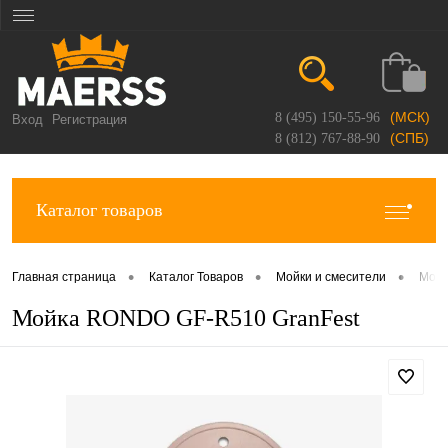
(МСК)
8 (495) 150-55-96
Вход
Регистрация
(СПБ)
8 (812) 767-88-90
Каталог товаров
•
•
•
Главная страница
Каталог Товаров
Мойки и смесители
Мойк
Мойка RONDO GF-R510 GranFest