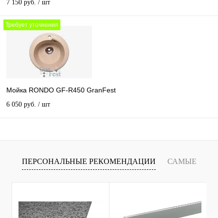
7 150 руб.
/ шт
Требует уточнения
Мойка RONDO GF-R450 GranFest
6 050 руб.
/ шт
ПЕРСОНАЛЬНЫЕ РЕКОМЕНДАЦИИ
САМЫЕ
Х
ПРОДАВАЕМЫЕ ТОВАРЫ
С
С