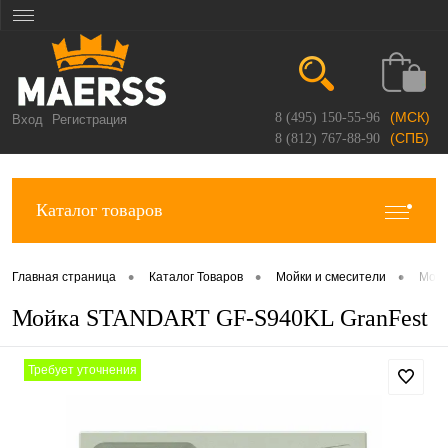
(МСК)
8 (495) 150-55-96
Вход
Регистрация
(СПБ)
8 (812) 767-88-90
Каталог товаров
•
•
•
Главная страница
Каталог Товаров
Мойки и смесители
Мойк
Мойка STANDART GF-S940KL GranFest
Требует уточнения