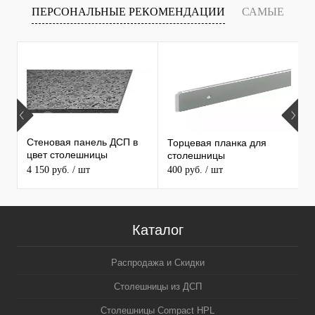
ПЕРСОНАЛЬНЫЕ РЕКОМЕНДАЦИИ
САМЫЕ
Т
ПРОДАВАЕМЫЕ ТОВАРЫ
Стеновая панель ДСП в
Торцевая планка для
М
цвет столешницы
столешницы
S
MAERSS
4 150 руб.
/ шт
400 руб.
/ шт
9
Каталог
Распродажа и Скидки
Столешницы из ДСП
Столешницы Compact HPL