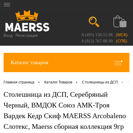
(МСК)
8 (495) 150-55-96
Вход
Регистрация
(СПБ)
8 (812) 767-88-90
Каталог товаров
•
•
•
Главная страница
Каталог Товаров
Столешницы из ДСП
Ma
Столешница из ДСП, Серебряный
Черный, ВМДОК Союз АМК-Троя
Вардек Кедр Скиф MAERSS Arcobaleno
Слотекс, Maerss сборная коллекция 9гр