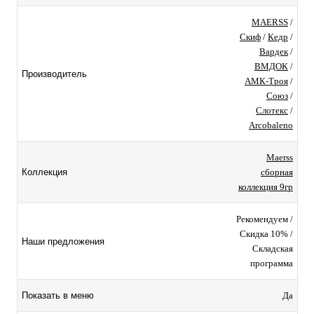
MAERSS
/
Скиф
/
Кедр
/
Вардек
/
ВМДОК
/
Производитель
АМК-Троя
/
Союз
/
Слотекс
/
Arcobaleno
Maerss
сборная
Коллекция
коллекция 9гр
Рекомендуем /
Скидка 10% /
Наши предложения
Складская
программа
Да
Показать в меню