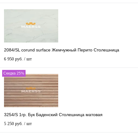
2084/SL corund surface Жемчужный Перито Столешница
6 950 руб.
/ шт
Скидка 25%
3254/S 1гр. Бук Баденский Столешница матовая
5 250 руб.
/ шт