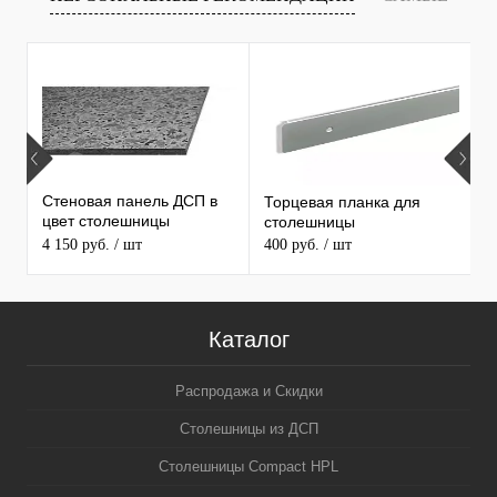
Т
ПРОДАВАЕМЫЕ ТОВАРЫ
Стеновая панель ДСП в
Торцевая планка для
М
цвет столешницы
столешницы
S
MAERSS
4 150 руб.
/ шт
400 руб.
/ шт
9
Каталог
Распродажа и Скидки
Столешницы из ДСП
Столешницы Compact HPL