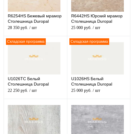
R6254HS Бежевый мрамор
R6442HS Юрский мрамор
Столешница Duropal
Столешница Duropal
глянцевая
глянцевая
28 350 руб.
/ шт
25 000 руб.
/ шт
Складская программа
Складская программа
U1026TC Белый
U1026HS Белый
Столешница Duropal
Столешница Duropal
матовая
глянцевая
22 250 руб.
/ шт
25 000 руб.
/ шт