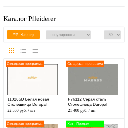
Каталог Pfleiderer
Фильтр
Складская программа
Складская программа
11026SD Белая новая
F76112 Серая сталь
Столешница Duropal
Столешница Duropal
матовая
матовая
22 350 руб.
/ шт
21 400 руб.
/ шт
Складская программа
Хит - Продаж