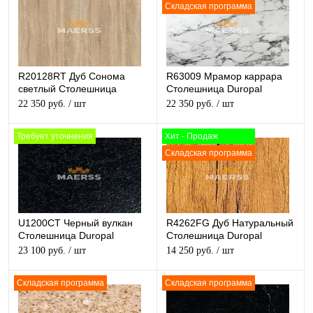
Складская программа
R20128RT Дуб Сонома
R63009 Мрамор каррара
светлый Столешница
Столешница Duropal
Duropal структурная
матовая
22 350 руб.
/ шт
22 350 руб.
/ шт
Требует уточнения
Хит - Продаж
Складская программа
U1200CT Черный вулкан
R4262FG Дуб Натуральный
Столешница Duropal
Столешница Duropal
структурная
матовая
23 100 руб.
/ шт
14 250 руб.
/ шт
Складская программа
Складская программа