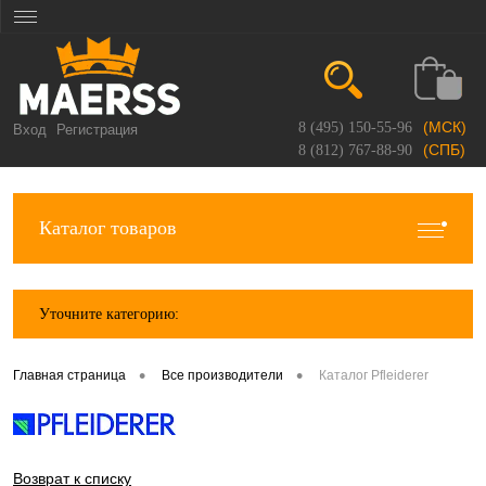
(МСК)
8 (495) 150-55-96
Вход
Регистрация
(СПБ)
8 (812) 767-88-90
Каталог товаров
Уточните категорию:
•
•
Главная страница
Все производители
Каталог Pfleiderer
Возврат к списку