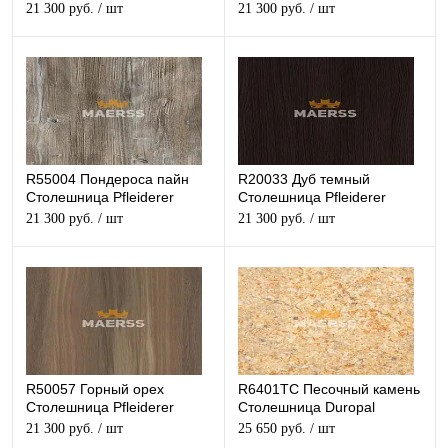
структурная
структурная
21 300 руб.
/ шт
21 300 руб.
/ шт
R55004 Пондероса пайн
R20033 Дуб темный
Столешница Pfleiderer
Столешница Pfleiderer
структурная
структурная
21 300 руб.
/ шт
21 300 руб.
/ шт
R50057 Горный орех
R6401TC Песочный камень
Столешница Pfleiderer
Столешница Duropal
структурная
матовая
21 300 руб.
/ шт
25 650 руб.
/ шт