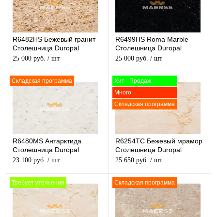
R6482HS Бежевый гранит
R6499HS Roma Marble
Столешница Duropal
Столешница Duropal
глянцевая
глянцевая
25 000 руб.
/ шт
25 000 руб.
/ шт
Складская программа
Хит - Продаж
Много
Складская программа
R6480MS Антарктида
R6254TC Бежевый мрамор
Столешница Duropal
Столешница Duropal
матовая
матовая
23 100 руб.
/ шт
25 650 руб.
/ шт
Требует уточнения
Складская программа