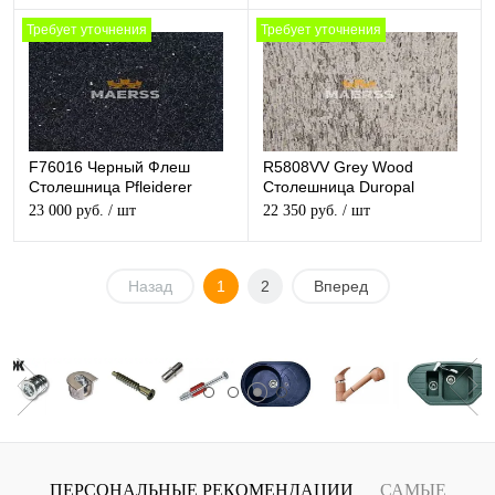
Требует уточнения
Требует уточнения
F76016 Черный Флеш
R5808VV Grey Wood
Столешница Pfleiderer
Столешница Duropal
матовая
матовая
23 000 руб.
/ шт
22 350 руб.
/ шт
Назад
1
2
Вперед
ПЕРСОНАЛЬНЫЕ РЕКОМЕНДАЦИИ
САМЫЕ