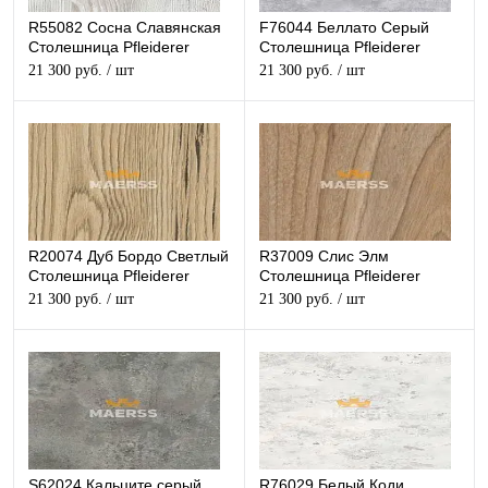
R55082 Сосна Славянская
F76044 Беллато Серый
Столешница Pfleiderer
Столешница Pfleiderer
структурная
матовая
21 300 руб.
/ шт
21 300 руб.
/ шт
R20074 Дуб Бордо Светлый
R37009 Слис Элм
Столешница Pfleiderer
Столешница Pfleiderer
структурная
структурная
21 300 руб.
/ шт
21 300 руб.
/ шт
S62024 Кальците серый
R76029 Белый Коди