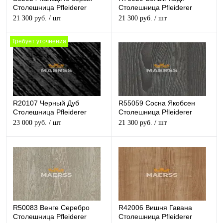
Столешница Pfleiderer
Столешница Pfleiderer
матовая
матовая
21 300 руб.
/ шт
21 300 руб.
/ шт
Требует уточнения
R20107 Черный Дуб
R55059 Сосна Якобсен
Столешница Pfleiderer
Столешница Pfleiderer
глянец
структурная
23 000 руб.
/ шт
21 300 руб.
/ шт
R50083 Венге Серебро
R42006 Вишня Гавана
Столешница Pfleiderer
Столешница Pfleiderer