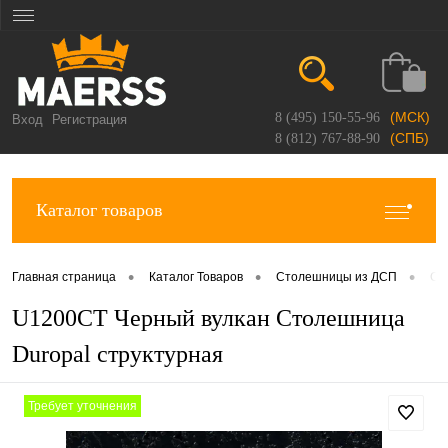
(МСК)
8 (495) 150-55-96
Вход
Регистрация
(СПБ)
8 (812) 767-88-90
Каталог товаров
•
•
•
Главная страница
Каталог Товаров
Столешницы из ДСП
Ст
U1200CT Черный вулкан Столешница
Duropal структурная
Требует уточнения