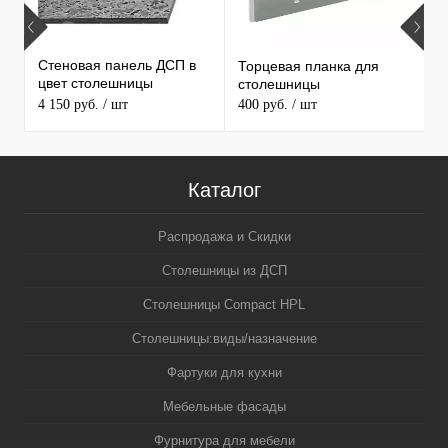
Стеновая панель ДСП в
Торцевая планка для
М
цвет столешницы
столешницы
S
MAERSS
4 150 руб.
/ шт
400 руб.
/ шт
9
Каталог
Распродажа и Скидки
Столешницы из ДСП
Столешницы Compact HPL
Столешницы:виды/назначение
Фартуки для кухни
Мебельные фасады
Фурнитура для мебели