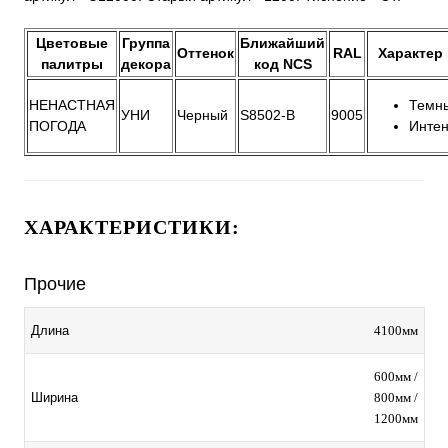
Цветовые
Группа
Ближайший
Оттенок
RAL
Характер
палитры
декора
код NCS
НЕНАСТНАЯ
Темн
УНИ
Черный
S8502-B
9005
ПОГОДА
Инте
ХАРАКТЕРИСТИКИ:
Прочие
4100мм
Длина
600мм /
800мм /
Ширина
1200мм