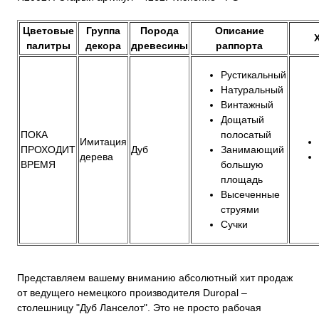
Цветовые
Группа
Порода
Описание
палитры
декора
древесины
раппорта
Рустикальный
Натуральный
Винтажный
Дощатый
ПОКА
полосатый
Имитация
ПРОХОДИТ
Дуб
Занимающий
дерева
ВРЕМЯ
большую
площадь
Выcеченные
струями
Сучки
Представляем вашему вниманию абсолютный хит продаж
от ведущего немецкого производителя Duropal –
столешницу "Дуб Ланселот". Это не просто рабочая