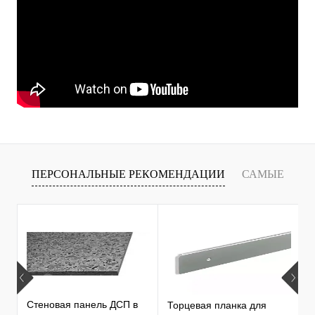
ПЕРСОНАЛЬНЫЕ РЕКОМЕНДАЦИИ
САМЫЕ
Х
ПРОДАВАЕМЫЕ ТОВАРЫ
С
С
Стеновая панель ДСП в
Торцевая планка для
1