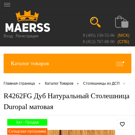
(МСК)
8 (495) 150-55-96
Вход
Регистрация
(СПБ)
8 (812) 767-88-90
Каталог товаров
•
•
•
Главная страница
Каталог Товаров
Столешницы из ДСП
Ст
R4262FG Дуб Натуральный Столешница
Duropal матовая
Хит - Продаж
Складская программа