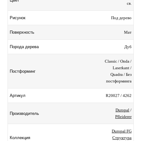
Цвет
св.
Под дерево
Рисунок
Мат
Поверхность
Дуб
Порода дерева
Classic / Onda /
Laserkant /
Постформинг
Quadra / Без
постформинга
R20027 / 4262
Артикул
Duropal
/
Производитель
Pfleiderer
Duropal FG
Структура
Коллекция