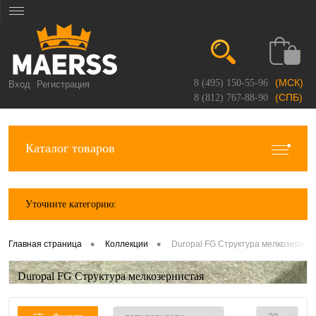
(МСК)
8 (495) 150-55-96
Вход
Регистрация
(СПБ)
8 (812) 767-88-90
Каталог товаров
Уточните категорию:
•
•
Главная страница
Коллекции
Duropal FG Структура мелкозернис
Duropal FG Структура мелкозернистая