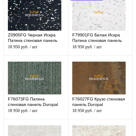
Z0905FG Черная Искра
F79901FG Белая Искра
Патина стеновая панель
Патина стеновая панель
Duropal
Duropal
18 950 руб.
/ шт
18 950 руб.
/ шт
F76073FG Патина
F76027FG Крузо стеновая
стеновая панель Duropal
панель Duropal
18 950 руб.
/ шт
18 950 руб.
/ шт