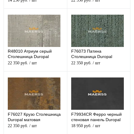
14 250 руб.
/ шт
22 350 руб.
/ шт
R48010 Атриум серый
F76073 Патина
Столешница Duropal
Столешница Duropal
матовая
матовая
22 350 руб.
/ шт
22 350 руб.
/ шт
F76027 Крузо Столешница
F79934CR Ферро черный
Duropal матовая
стеновая панель Duropal
22 350 руб.
/ шт
18 950 руб.
/ шт