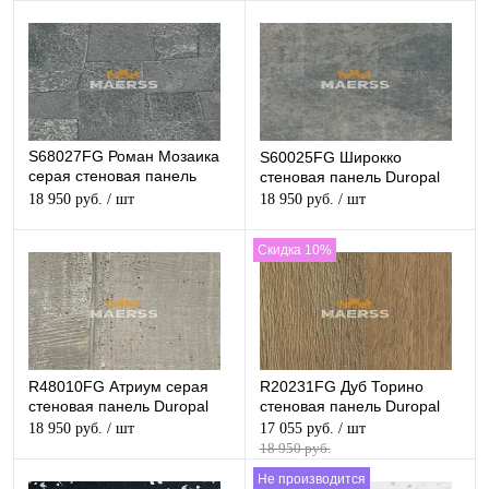
S68027FG Роман Мозаика
S60025FG Широкко
серая стеновая панель
стеновая панель Duropal
Duropal
18 950 руб.
/ шт
18 950 руб.
/ шт
Скидка 10%
R48010FG Атриум серая
R20231FG Дуб Торино
стеновая панель Duropal
стеновая панель Duropal
18 950 руб.
/ шт
17 055 руб.
/ шт
18 950 руб.
Не производится