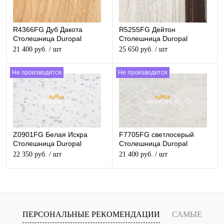
R4366FG Дуб Дакота
R5255FG Дейтон
Столешница Duropal
Столешница Duropal
матовая
матовая
21 400 руб.
/ шт
25 650 руб.
/ шт
Не производится
Не производится
Z0901FG Белая Искра
F7705FG светлосерый
Столешница Duropal
Столешница Duropal
матовая
матовая
22 350 руб.
/ шт
21 400 руб.
/ шт
ПЕРСОНАЛЬНЫЕ РЕКОМЕНДАЦИИ
САМЫЕ