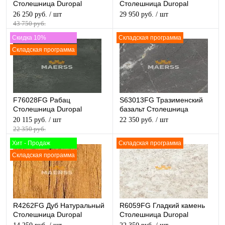
Столешница Duropal
Столешница Duropal
матовая
матовая
26 250 руб.
/ шт
29 950 руб.
/ шт
43 750 руб.
Скидка 10%
Складская программа
Складская программа
F76028FG Рабац
S63013FG Тразименский
Столешница Duropal
базальт Столешница
матовая
Duropal матовая
20 115 руб.
/ шт
22 350 руб.
/ шт
22 350 руб.
Хит - Продаж
Складская программа
Складская программа
R4262FG Дуб Натуральный
R6059FG Гладкий камень
Столешница Duropal
Столешница Duropal
матовая
матовая