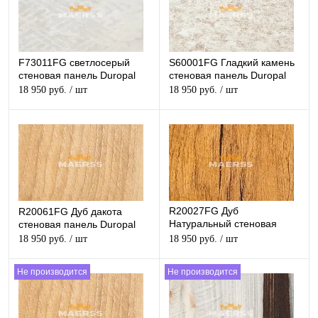
F73011FG светлосерый
S60001FG Гладкий камень
стеновая панель Duropal
стеновая панель Duropal
18 950 руб.
/ шт
18 950 руб.
/ шт
R20027FG Дуб
R20061FG Дуб дакота
Натуральный стеновая
стеновая панель Duropal
панель Duropal
18 950 руб.
/ шт
18 950 руб.
/ шт
Не производится
Не производится