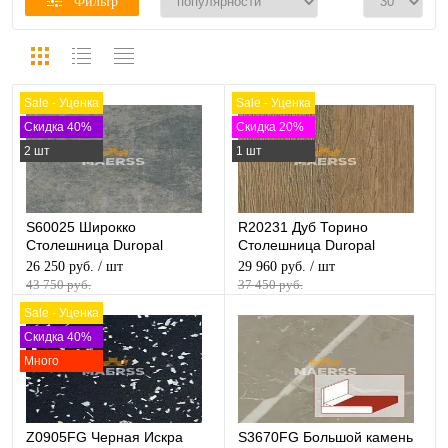
Фильтр
Sale - Уценка
Sale - Уценка
Скидка 40%
Скидка 20%
2 шт
1 шт
S60025 Широкко
R20231 Дуб Торино
Столешница Duropal
Столешница Duropal
матовая
матовая
26 250 руб.
/ шт
29 960 руб.
/ шт
43 750 руб.
37 450 руб.
Sale - Уценка
Скидка 40%
Много
Z0905FG Черная Искра
S3670FG Большой камень