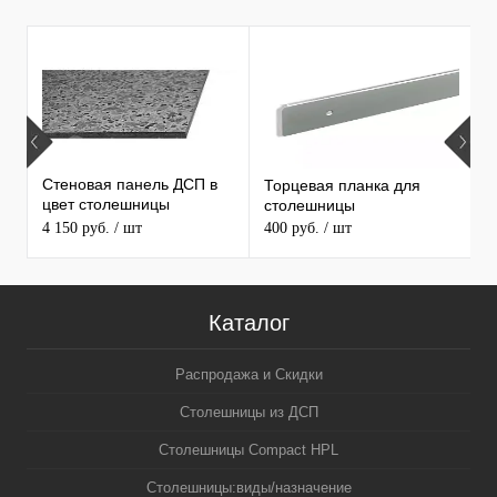
Х
ПРОДАВАЕМЫЕ ТОВАРЫ
С
С
Стеновая панель ДСП в
Торцевая планка для
1
цвет столешницы
столешницы
С
MAERSS
4 150 руб.
/ шт
400 руб.
/ шт
3
5
Каталог
Распродажа и Скидки
Столешницы из ДСП
Столешницы Compact HPL
Столешницы:виды/назначение