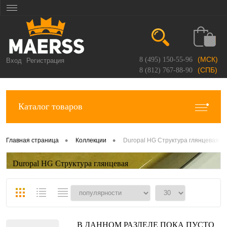
(МСК)
8 (495) 150-55-96
Вход
Регистрация
(СПБ)
8 (812) 767-88-90
Каталог товаров
•
•
Главная страница
Коллекции
Duropal HG Структура глянцевая
Duropal HG Структура глянцевая
В ДАННОМ РАЗДЕЛЕ ПОКА ПУСТО