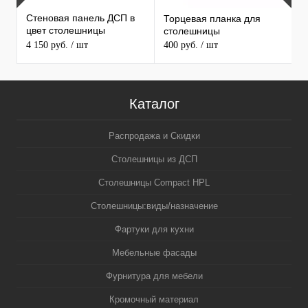
Стеновая панель ДСП в
Торцевая планка для
М
цвет столешницы
столешницы
S
MAERSS
4 150 руб.
/ шт
400 руб.
/ шт
9
Каталог
Распродажа и Скидки
Столешницы из ДСП
Столешницы Compact HPL
Столешницы:виды/назначение
Фартуки для кухни
Мебельные фасады
Фурнитура для мебели
Кромочный материал