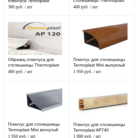
столешницы Thermoplast
плинтуса Termoplast
AP740
300 руб.
/ шт
400 руб.
/ шт
Образец плинтуса для
Плинтус для столешницы
столешницы Thermoplast
Termoplast Mini выпуклый
AP120
AP495
400 руб.
/ шт
1 950 руб.
/ шт
Плинтус для столешницы
Плинтус для столешницы
Termoplast Mini вогнутый
Termoplast AP740
AP494
1 950 руб.
/ шт
1 800 руб.
/ шт