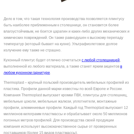
Дело в том, что такая технология производства позволяется плинтусу
быть наиболее приближенным к столешнице, он становится более
влагоустойчивым, не боится царапин и каких-либо других механических и
химических повреждений. Он также равнодушен к высокому перепаду
температур (который бывает на кухне). Ультрафиолетовое долгое
излучение ему также не страшно.
Кухонный плинтус будет отлично сочетаться
с любой столешницей
,
выполненной из любого материала, а также станет ярким акцентов
в
любом кухонном гарнитуре
.
Thermoplast – крупный польский производитель мебельных профилей из
пластика. Профили данной марки известны по всей Европе и России.
Компания Thermoplast выпускает кромки ПВХ, плинтусы для столешниц,
мебельные цоколи, мебельные жалюзи, уплотнители, монтажные
профили, алюминиевые профили. Каждый год Thermoplast выпускает 12
миллионов килограмм пластмассы и обрабатывает около 50 миллионов
погонных метров профилей. Для производства своей продукции
компания использует высококачественное сырье от проверенных
поставщиков (более 15 видов пластмассы).