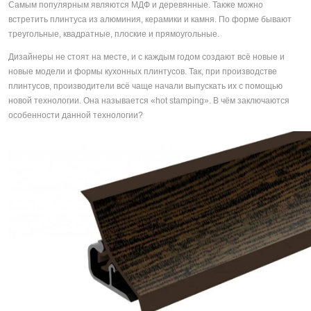
Самым популярным являются МДФ и деревянные. Также можно
встретить плинтуса из алюминия, керамики и камня. По форме бывают
треугольные, квадратные, плоские и прямоугольные.
Дизайнеры не стоят на месте, и с каждым годом создают всё новые и
новые модели и формы кухонных плинтусов. Так, при производстве
плинтусов, производители всё чаще начали выпускать их с помощью
новой технологии. Она называется «hot stamping». В чём заключаются
особенности данной технологии?