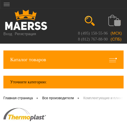
(МСК)
8 (495) 150-55-96
Вход
Регистрация
(СПБ)
8 (812) 767-88-90
Каталог товаров
Уточните категорию:
•
•
Главная страница
Все производители
Комплектующие и плинтус