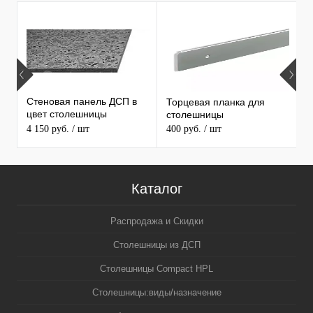
Т
ПРОДАВАЕМЫЕ ТОВАРЫ
Стеновая панель ДСП в
Торцевая планка для
М
цвет столешницы
столешницы
S
MAERSS
4 150 руб.
/ шт
400 руб.
/ шт
9
Каталог
Распродажа и Скидки
Столешницы из ДСП
Столешницы Compact HPL
Столешницы:виды/назначение