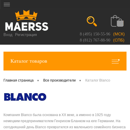
(МСК)
8 (495) 150-55-96
Вход
Регистрация
(СПБ)
8 (812) 767-88-90
Каталог товаров
•
•
Главная страница
Все производители
Каталог Blanco
Компания Blanco была основана в XX веке, а именно в 1925 году
немецким предпринимателем Генрихом Бланком на юге Германии. На
сегодняшний день Blanco превратился из маленького семейного бизнеса