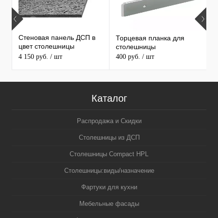
Стеновая панель ДСП в
Торцевая планка для
М
цвет столешницы
столешницы
S
MAERSS
4 150 руб.
/ шт
400 руб.
/ шт
9
Каталог
Распродажа и Скидки
Столешницы из ДСП
Столешницы Compact HPL
Столешницы:виды/назначение
Фартуки для кухни
Мебельные фасады