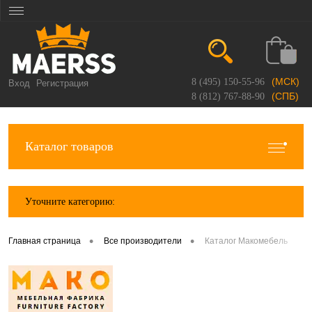
(МСК)
8 (495) 150-55-96
Вход
Регистрация
(СПБ)
8 (812) 767-88-90
Каталог товаров
Уточните категорию:
•
•
Главная страница
Все производители
Каталог Макомебель