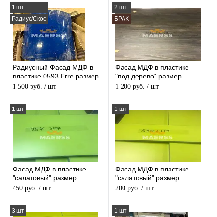
1 шт
2 шт
Радиус/Скос
БРАК
Радиусный Фасад МДФ в
Фасад МДФ в пластике
пластике 0593 Erre размер
"под дерево" размер
720*420мм
597*717мм - 2шт
1 500 руб.
/ шт
1 200 руб.
/ шт
1 шт
1 шт
Фасад МДФ в пластике
Фасад МДФ в пластике
"салатовый" размер
"салатовый" размер
357*597мм
177*597мм
450 руб.
/ шт
200 руб.
/ шт
3 шт
1 шт