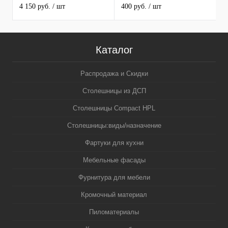
MAERSS
4 150 руб.
/ шт
400 руб.
/ шт
9
Каталог
Распродажа и Скидки
Столешницы из ДСП
Столешницы Compact HPL
Столешницы:виды/назначение
Фартуки для кухни
Мебельные фасады
Фурнитура для мебели
Кромочный материал
Пиломатериалы