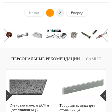
Назад
1
2
Вперед
ПЕРСОНАЛЬНЫЕ РЕКОМЕНДАЦИИ
САМЫЕ
Т
ПРОДАВАЕМЫЕ ТОВАРЫ
Стеновая панель ДСП в
Торцевая планка для
М
цвет столешницы
столешницы
S