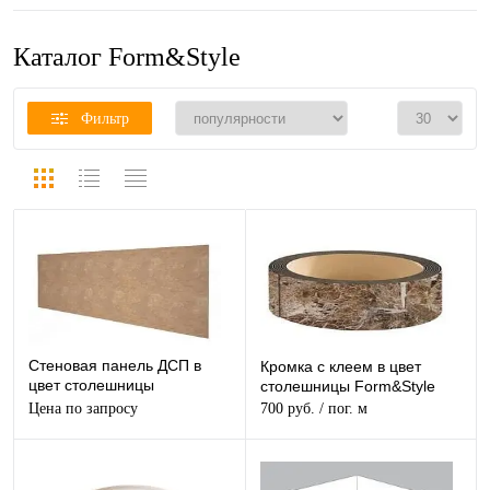
Каталог Form&Style
Фильтр
Стеновая панель ДСП в
Кромка с клеем в цвет
цвет столешницы
столешницы Form&Style
Form&Style
Цена по запросу
700 руб.
/ пог. м