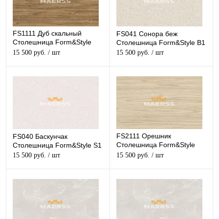
FS1111 Дуб скальный
FS041 Сонора беж
Столешница Form&Style
Столешница Form&Style B1
W2
15 500 руб.
/ шт
15 500 руб.
/ шт
FS2111 Орешник
FS040 Баскунчак
Столешница Form&Style
Столешница Form&Style S1
W5
15 500 руб.
/ шт
15 500 руб.
/ шт