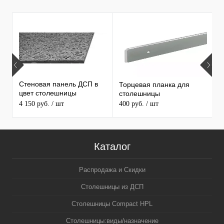
Т
ПРОДАВАЕМЫЕ ТОВАРЫ
Стеновая панель ДСП в
Торцевая планка для
М
цвет столешницы
столешницы
S
MAERSS
4 150 руб.
/ шт
400 руб.
/ шт
9
Каталог
Распродажа и Скидки
Столешницы из ДСП
Столешницы Compact HPL
Столешницы:виды/назначение