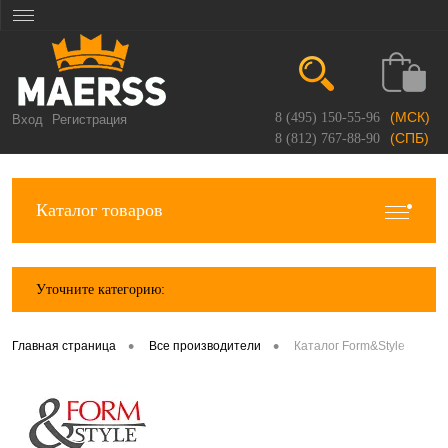
(МСК)
8 (495) 150-55-96
Вход
Регистрация
(СПБ)
8 (812) 767-88-90
Каталог товаров
Уточните категорию:
•
•
Главная страница
Все производители
Каталог Form&Style