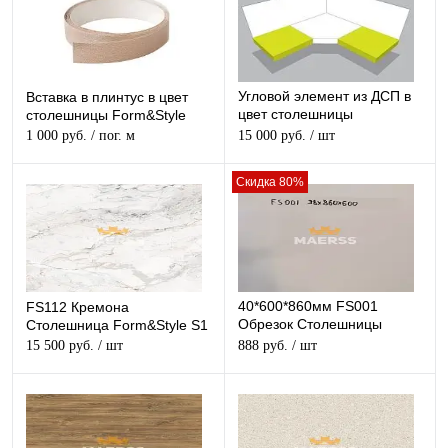
Угловой элемент из ДСП в
Вставка в плинтус в цвет
цвет столешницы
столешницы Form&Style
Form&Style
1 000 руб.
/ пог. м
15 000 руб.
/ шт
Скидка 80%
40*600*860мм FS001
FS112 Кремона
Обрезок Столешницы
Столешница Form&Style S1
Белый Form&Style
15 500 руб.
/ шт
888 руб.
/ шт