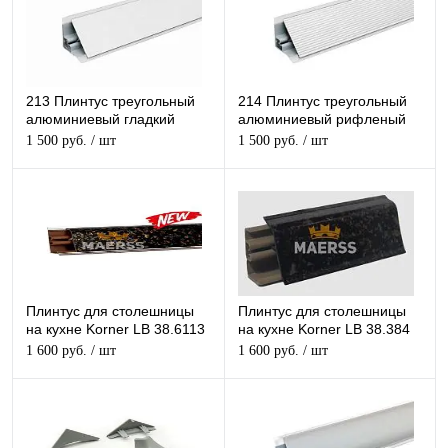
213 Плинтус треугольный
214 Плинтус треугольный
алюминиевый гладкий
алюминиевый рифленый
30*30*3050мм
30*30*3050мм
1 500 руб.
/ шт
1 500 руб.
/ шт
Плинтус для столешницы
Плинтус для столешницы
на кухне Korner LB 38.6113
на кухне Korner LB 38.384
Черная Бронза глянец
Черная Бронза мат
1 600 руб.
/ шт
1 600 руб.
/ шт