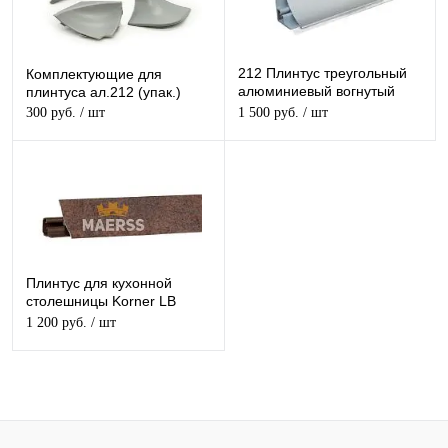
212 Плинтус треугольный
Комплектующие для
алюминиевый вогнутый
плинтуса ал.212 (упак.)
30*30*3050мм
300 руб.
/ шт
1 500 руб.
/ шт
Плинтус для кухонной
столешницы Korner LB
23.7001 Ферро бронза
1 200 руб.
/ шт