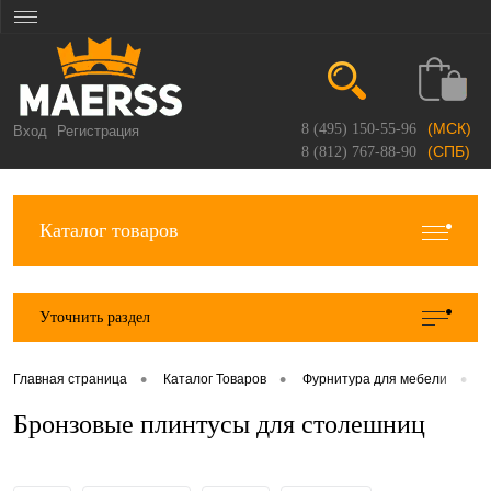
(МСК)
8 (495) 150-55-96
Вход
Регистрация
(СПБ)
8 (812) 767-88-90
Каталог товаров
Уточнить раздел
•
•
•
Главная страница
Каталог Товаров
Фурнитура для мебели
П
Бронзовые плинтусы для столешниц