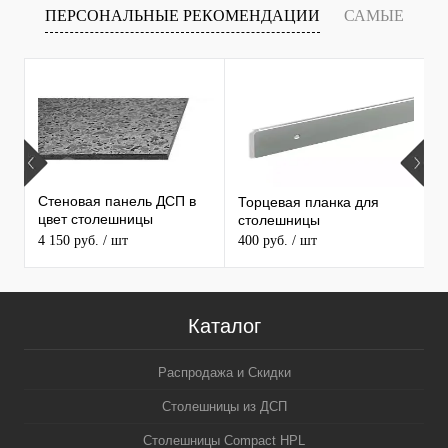
ПЕРСОНАЛЬНЫЕ РЕКОМЕНДАЦИИ
САМЫЕ
Т
ПРОДАВАЕМЫЕ ТОВАРЫ
Стеновая панель ДСП в
Торцевая планка для
М
цвет столешницы
столешницы
S
MAERSS
4 150 руб.
/ шт
400 руб.
/ шт
9
Каталог
Распродажа и Скидки
Столешницы из ДСП
Столешницы Compact HPL