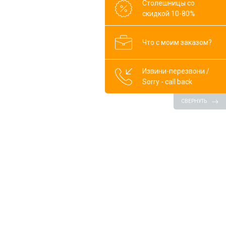
Столешницы со
ранное
В наличии
В избранное
В наличии
скидкой 10-80%
Что с моим заказом?
Извини-перезвони /
Sorry - call back
СВЕРНУТЬ