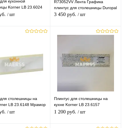
для кухонной
R73052VV Лента Графика
ицы Korner LB 23.6024
плинтус для столешницы Duropal
амушки
уб.
3 450 руб.
/ шт
/ шт
В корзину
В корзину
ь в 1 клик
К
Купить в 1 клик
К
сравнению
сравнению
ранное
Под заказ
В избранное
В наличии
 для столешницы на
Плинтус для столешницы на
rner LB 23.6148 Мрамор
кухне Korner LB 23.6157
Диамант
уб.
1 200 руб.
/ шт
/ шт