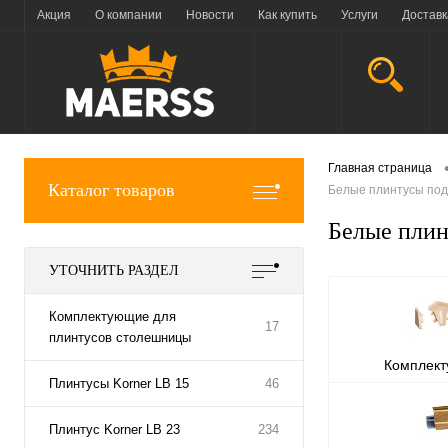
Акция
О компании
Новости
Как купить
Услуги
Доставк
Главная страница
Каталог товаров
Белые плинтусы под
Белые плин
УТОЧНИТЬ РАЗДЕЛ
Комплектующие для
17
плинтусов столешницы
Комплек
Плинтусы Korner LB 15
46
плинтусов
Плинтус Korner LB 23
234