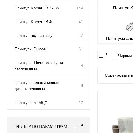
Плинтус K
Плинтус Korner LB 37/38
149
Плинтус Korner LB 40
41
Плинтус под вставку
17
Плинтусы ал
стол
Плинтусы Duropal
61
Черные
Плинтусы Thermoplast для
4
столешницы
Сортировать п
Плинтусы алюминиевые
9
для столешницы
Плинтусы из МДФ
12
ФИЛЬТР ПО ПАРАМЕТРАМ