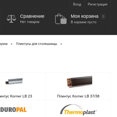
Вход
Регистрация
Моя корзина
Сравнение
0
Нет товаров
В корзине пусто
•
•
кухни
Плинтусы для столешницы
интус Korner LB 23
Плинтус Korner LB 37/38