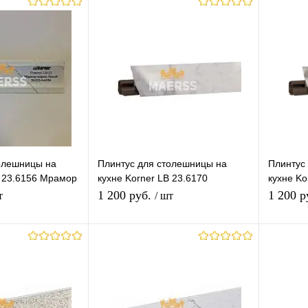
корзину
В корзину
лик
К
Купить в 1 клик
К
Купит
сравнению
сравнению
Под заказ
В избранное
В наличии
В изб
олешницы на
Плинтус для столешницы на
Плинтус
B 23.6156 Мрамор
кухне Korner LB 23.6170
кухне Ko
й
Альберика
итальян
1 200 руб.
1 200 р
т
/ шт
корзину
В корзину
лик
К
Купить в 1 клик
К
Купит
сравнению
сравнению