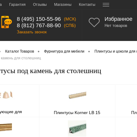
а
Гарантия
Отзывы
Магазины
Контакты
8 (495) 150-55-96
Избранное
(МСК)
8 (812) 767-88-90
(СПБ)
Нет товаров
Заказать звонок
•
•
•
Каталог Товаров
Фурнитура для мебели
Плинтусы и цоколи для 
 камень для столешниц
тусы под камень для столешниц
тующие для
Плинтусы Korner LB 15
Пл
 столешницы