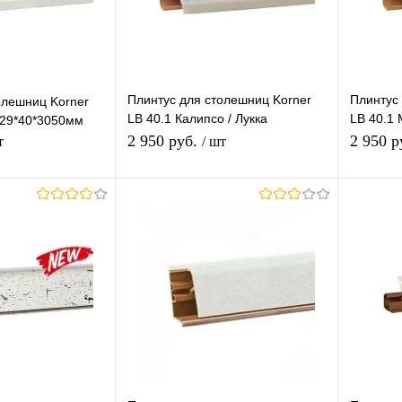
Плинтус для столешниц Korner
Плинтус
олешниц Korner
LB 40.1 Калипсо / Лукка
LB 40.1
 29*40*3050мм
29*40*3050мм
29*40*3
2 950 руб.
2 950 р
т
/ шт
корзину
В корзину
лик
К
Купить в 1 клик
К
Купит
сравнению
сравнению
В наличии
В избранное
В наличии
В изб