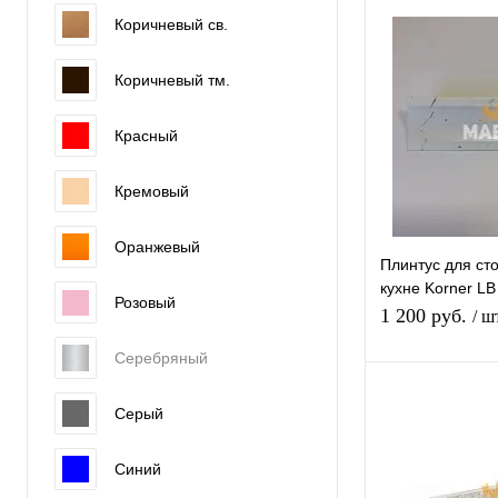
В 
Коричневый св.
Купить в 1 к
Коричневый тм.
Красный
В избранное
Кремовый
Оранжевый
Плинтус для ст
кухне Korner L
Розовый
Марквина белы
1 200 руб.
/ ш
Серебряный
В 
Серый
Купить в 1 к
Синий