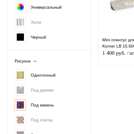
В избранное
Универсальный
Хром
Черный
Mini плинтус д
Korner LB 15.6
1 400 руб.
/ ш
Рисунок
В 
Однотонный
Под дерево
Купить в 1 к
Под камень
В избранное
Под плитку