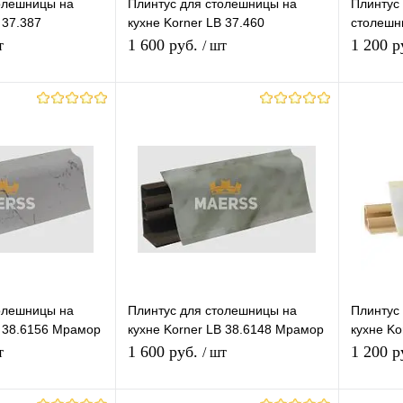
олешницы на
Плинтус для столешницы на
Плинтус 
 37.387
кухне Korner LB 37.460
столешн
Бриллиант белый
Белые К
1 600 руб.
1 200 р
т
/ шт
корзину
В корзину
лик
К
Купить в 1 клик
К
Купит
сравнению
сравнению
В наличии
В избранное
Под заказ
В изб
ор)
0mm
олешницы на
Плинтус для столешницы на
Плинтус
B 38.6156 Мрамор
кухне Korner LB 38.6148 Мрамор
кухне Ko
й
карарра
карарра
1 600 руб.
1 200 р
т
/ шт