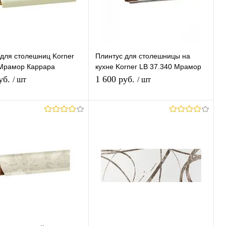
 для столешниц Korner
Плинтус для столешницы на
 Мрамор Каррара
кухне Korner LB 37.340 Мрамор
050мм
Белый
уб.
1 600 руб.
/ шт
/ шт
В корзину
В корзину
ь в 1 клик
К
Купить в 1 клик
К
сравнению
сравнению
ранное
В наличии
В избранное
В наличии
Длина (Ваш Выбор)
3050mm
4200mm