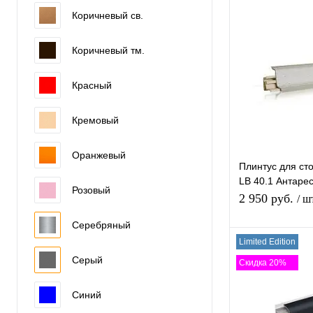
В 
Коричневый св.
Купить в 1 к
Коричневый тм.
Красный
В избранное
Кремовый
Оранжевый
Плинтус для ст
LB 40.1 Антарес
Розовый
29*40*3050мм
2 950 руб.
/ ш
Серебряный
Limited Edition
В 
Серый
Скидка 20%
Купить в 1 к
Синий