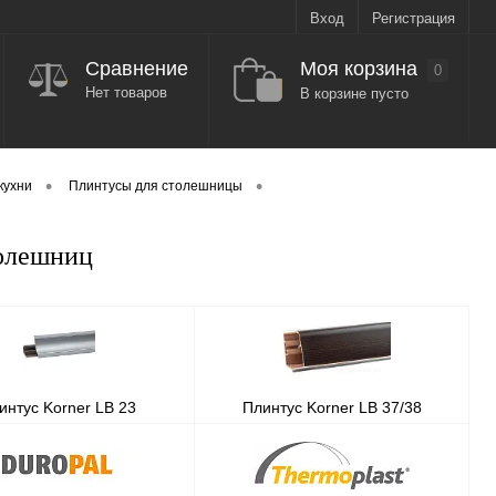
Вход
Регистрация
Моя корзина
Сравнение
0
Нет товаров
В корзине пусто
•
•
кухни
Плинтусы для столешницы
толешниц
интус Korner LB 23
Плинтус Korner LB 37/38