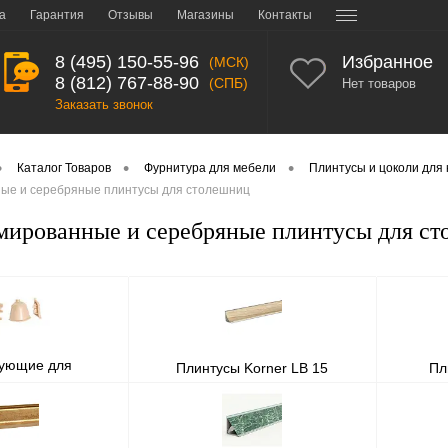
а
Гарантия
Отзывы
Магазины
Контакты
8 (495) 150-55-96
Избранное
(МСК)
8 (812) 767-88-90
(СПБ)
Нет товаров
Заказать звонок
•
•
•
Каталог Товаров
Фурнитура для мебели
Плинтусы и цоколи для 
ые и серебряные плинтусы для столешниц
мированные и серебряные плинтусы для с
тующие для
Плинтусы Korner LB 15
Пл
 столешницы