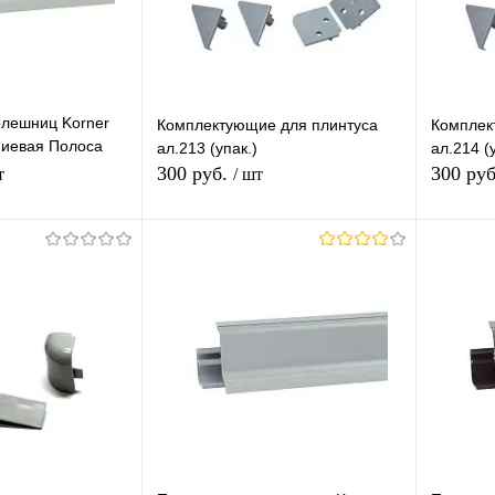
олешниц Korner
Комплектующие для плинтуса
Комплек
ниевая Полоса
ал.213 (упак.)
ал.214 (у
300 руб.
300 ру
т
/ шт
корзину
В корзину
лик
К
Купить в 1 клик
К
Купит
сравнению
сравнению
В наличии
В избранное
В наличии
В изб
Цвет (Ваш Выбор)
Цвет (Ва