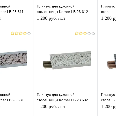
ор)
Длина (Ваш Выбор)
хонной
Плинтус для кухонной
Плинтус 
ner LB 23.611
столешницы Korner LB 23.612
столешн
3050mm
4100mm
н
Хром
Камешек
1 200 руб.
1 200 р
т
/ шт
корзину
В корзину
лик
К
Купить в 1 клик
К
Купит
сравнению
сравнению
В наличии
В избранное
В наличии
В изб
хонной
Плинтус для кухонной
Плинтус 
ner LB 23.631
столешницы Korner LB 23.632
столешн
Гранит светлый
Темный 
1 200 руб.
1 200 р
т
/ шт