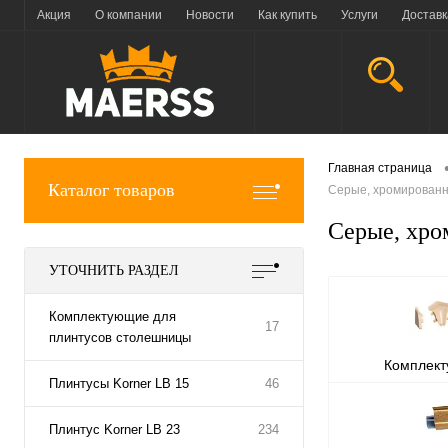
Акция
О компании
Новости
Как купить
Услуги
Доставк
Главная страница
Каталог товаров
Серые, хромированн
Серые, хро
УТОЧНИТЬ РАЗДЕЛ
Комплектующие для
17
плинтусов столешницы
Комплек
Плинтусы Korner LB 15
46
плинтусов
Плинтус Korner LB 23
234