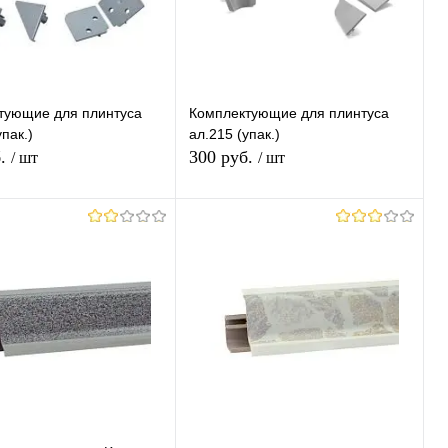
тующие для плинтуса
Комплектующие для плинтуса
пак.)
ал.215 (упак.)
б.
300 руб.
/ шт
/ шт
В корзину
В корзину
ь в 1 клик
К
Купить в 1 клик
К
сравнению
сравнению
ранное
В наличии
В избранное
В наличии
ш Выбор)