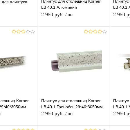
Плинтус для столешниц Korner
Плинтус
 для плинтуса
LB 40.1 Алюминий
LB 40.1 
29*40*3050мм
Металл 
2 950 руб.
2 950 р
/ шт
корзину
В корзину
лик
К
Купить в 1 клик
К
Купит
сравнению
сравнению
В наличии
В избранное
В наличии
В изб
р)
олешниц Korner
Плинтус для столешниц Korner
Плинтус
 29*40*3050мм
LB 40.1 Гренобль 29*40*3050мм
LB 40.1
2 950 руб.
2 950 р
т
/ шт