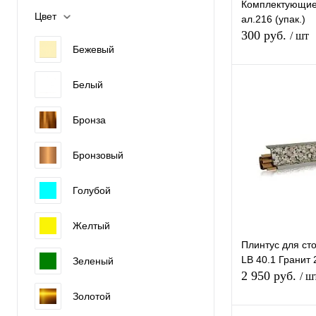
25мм
Америка
Комплектующие
Цвет
ал.216 (упак.)
28мм
Германия
300 руб.
/ шт
Показать ещё 8
Бежевый
Европейский союз
Италия
Белый
В 
Показать ещё 5
Бронза
Купить в 1 к
Бронзовый
В избранное
Цвет (Ваш Выбо
Голубой
Желтый
Плинтус для ст
LB 40.1 Гранит
Зеленый
2 950 руб.
/ ш
Золотой