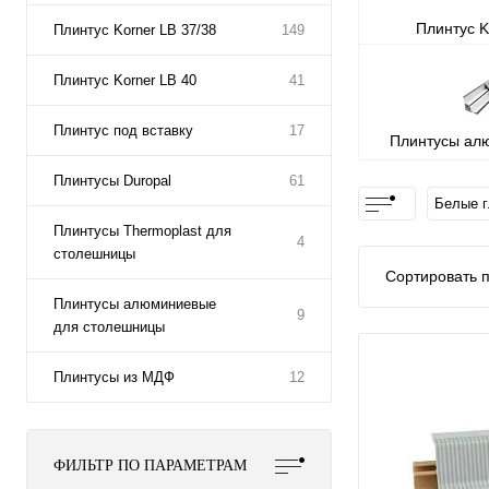
Плинтус K
Плинтус Korner LB 37/38
149
Плинтус Korner LB 40
41
Плинтус под вставку
17
Плинтусы ал
стол
Плинтусы Duropal
61
Белые г
Плинтусы Thermoplast для
4
столешницы
Сортировать п
Плинтусы алюминиевые
9
для столешницы
Плинтусы из МДФ
12
ФИЛЬТР ПО ПАРАМЕТРАМ