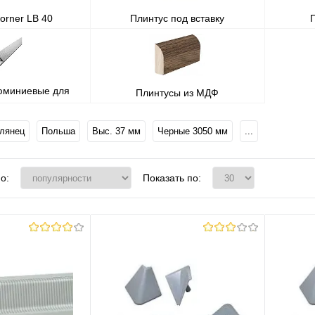
orner LB 40
Плинтус под вставку
юминиевые для
Плинтусы из МДФ
ешницы
лянец
Польша
Выс. 37 мм
Черные 3050 мм
...
о:
Показать по: