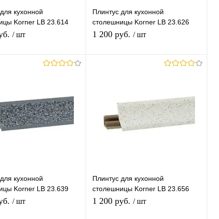
для кухонной
Плинтус для кухонной
ицы Korner LB 23.614
столешницы Korner LB 23.626
 Гриджио
Мрамор Каррара
уб.
1 200 руб.
/ шт
/ шт
В корзину
В корзину
ь в 1 клик
К
Купить в 1 клик
К
сравнению
сравнению
ранное
В наличии
В избранное
В наличии
для кухонной
Плинтус для кухонной
ицы Korner LB 23.639
столешницы Korner LB 23.656
Гранит
Песок Светлый
уб.
1 200 руб.
/ шт
/ шт