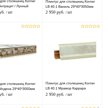
 для столешниц Korner
Плинтус для столешниц Korner
Антрацит / Лунный
LB 40.1 Ваниль 29*40*3050мм
29*40*3050мм
уб.
2 950 руб.
/ шт
/ шт
В корзину
В корзину
ь в 1 клик
К
Купить в 1 клик
К
сравнению
сравнению
ранное
В наличии
В избранное
В наличии
Плинтус для столешниц Korner
 для столешниц Korner
LB 40.1 Мрамор Каррара
 Модена 29*40*3050мм
29*40*3050мм
уб.
2 950 руб.
/ шт
/ шт