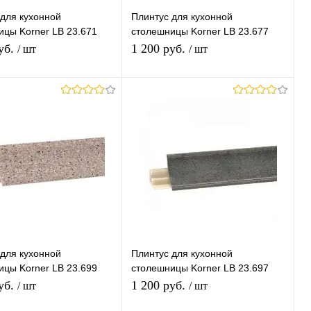
для кухонной
Плинтус для кухонной
ицы Korner LB 23.671
столешницы Korner LB 23.677
Каррара II
Петра Бежевая
уб.
1 200 руб.
/ шт
/ шт
В корзину
В корзину
ь в 1 клик
К
Купить в 1 клик
К
сравнению
сравнению
ранное
В наличии
В избранное
В наличии
для кухонной
Плинтус для кухонной
ицы Korner LB 23.699
столешницы Korner LB 23.697
Consuela
уб.
1 200 руб.
/ шт
/ шт