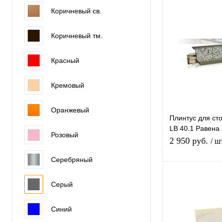
В 
Коричневый св.
Купить в 1 к
Коричневый тм.
Красный
В избранное
Кремовый
Оранжевый
Плинтус для ст
LB 40.1 Равена 
Розовый
Ракушки 29*40
2 950 руб.
/ ш
Серебряный
В 
Серый
Купить в 1 к
Синий