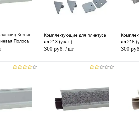
олешниц Korner
Комплектующие для плинтуса
Комплек
ниевая Полоса
ал.213 (упак.)
ал.215 (у
300 руб.
300 ру
т
/ шт
корзину
В корзину
лик
К
Купить в 1 клик
К
Купит
сравнению
сравнению
В наличии
В избранное
В наличии
В изб
Цвет (Ваш Выбор)