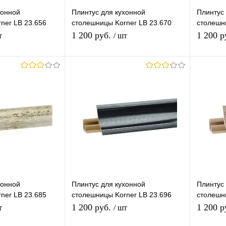
хонной
Плинтус для кухонной
Плинтус 
ner LB 23.656
столешницы Korner LB 23.670
столешн
Гранит Элиза
Мрамор 
1 200 руб.
1 200 р
т
/ шт
корзину
В корзину
лик
К
Купить в 1 клик
К
Купит
сравнению
сравнению
В наличии
В избранное
В наличии
В изб
хонной
Плинтус для кухонной
Плинтус 
ner LB 23.685
столешницы Korner LB 23.696
столешн
ый
Алюминиевые полосы
Песок
1 200 руб.
1 200 р
т
/ шт