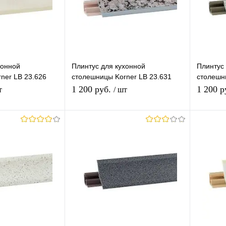
В наличии
В избранное
В наличии
В изб
хонной
Плинтус для кухонной
Плинтус 
ner LB 23.626
столешницы Korner LB 23.631
столешн
а
Гранит
Гранит 
1 200 руб.
1 200 р
т
/ шт
корзину
В корзину
лик
К
Купить в 1 клик
К
Купит
сравнению
сравнению
В наличии
В избранное
Под заказ
В изб