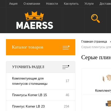
Акция
О компании
Новости
Как купить
Услуги
Доставк
Главная страница
Каталог товаров
Серые плинтусы дл
Серые плин
УТОЧНИТЬ РАЗДЕЛ
Комплектующие для
17
плинтусов столешницы
Комплек
Плинтусы Korner LB 15
46
плинтусов
Плинтус Korner LB 23
234