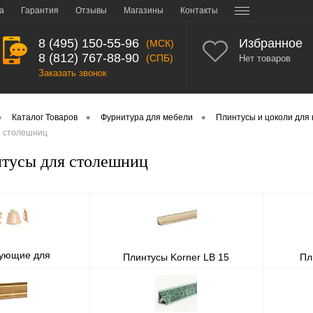
а
Гарантия
Отзывы
Магазины
Контакты
8 (495) 150-55-96
Избранное
(МСК)
8 (812) 767-88-90
(СПБ)
Нет товаров
Заказать звонок
•
•
•
Каталог Товаров
Фурнитура для мебели
Плинтусы и цоколи для 
я столешниц
тусы для столешниц
тующие для
Плинтусы Korner LB 15
Пл
 столешницы