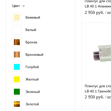
25мм
Плинтус для ст
Америка
Цвет
LB 40.1 Алюми
28мм
Германия
29*40*3050мм
2 950 руб.
/ ш
Показать ещё 8
Бежевый
Европейский союз
Италия
Белый
В 
Показать ещё 5
Бронза
Купить в 1 к
Бронзовый
В избранное
Голубой
Желтый
Плинтус для ст
LB 40.1 Греноб
Зеленый
2 950 руб.
/ ш
Золотой