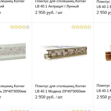
олешниц Korner
Плинтус для столешниц Korner
Плинтус
ний
LB 40.1 Антрацит / Лунный
LB 40.1
Металл 29*40*3050мм
2 950 руб.
2 950 р
т
/ шт
корзину
В корзину
лик
К
Купить в 1 клик
К
Купит
сравнению
сравнению
В наличии
В избранное
В наличии
В изб
Плинтус
олешниц Korner
Плинтус для столешниц Korner
LB 40.1
ль 29*40*3050мм
LB 40.1 Модена 29*40*3050мм
29*40*3
2 950 руб.
2 950 р
т
/ шт