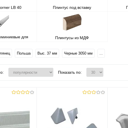
orner LB 40
Плинтус под вставку
юминиевые для
Плинтусы из МДФ
ешницы
лянец
Польша
Выс. 37 мм
Черные 3050 мм
...
о:
Показать по: