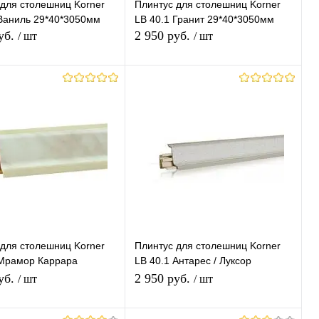
 для столешниц Korner
Плинтус для столешниц Korner
 Ваниль 29*40*3050мм
LB 40.1 Гранит 29*40*3050мм
уб.
2 950 руб.
/ шт
/ шт
В корзину
В корзину
ь в 1 клик
К
Купить в 1 клик
К
сравнению
сравнению
ранное
В наличии
В избранное
В наличии
 для столешниц Korner
Плинтус для столешниц Korner
 Мрамор Каррара
LB 40.1 Антарес / Луксор
050мм
29*40*3050мм
уб.
2 950 руб.
/ шт
/ шт