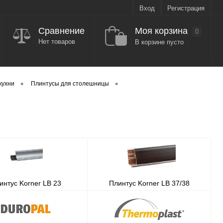
Вход
Регистрация
Моя корзина
Сравнение
0
Нет товаров
В корзине пусто
•
•
кухни
Плинтусы для столешницы
интус Korner LB 23
Плинтус Korner LB 37/38