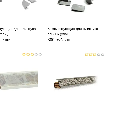
тующие для плинтуса
Комплектующие для плинтуса
пак.)
ал.216 (упак.)
б.
300 руб.
/ шт
/ шт
В корзину
В корзину
ь в 1 клик
К
Купить в 1 клик
К
сравнению
сравнению
ранное
В наличии
В избранное
В наличии
Цвет (Ваш Выбор)