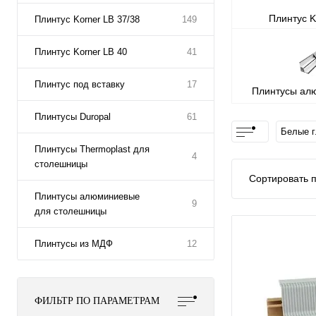
Плинтус K
Плинтус Korner LB 37/38
149
Плинтус Korner LB 40
41
Плинтус под вставку
17
Плинтусы ал
стол
Плинтусы Duropal
61
Белые г
Плинтусы Thermoplast для
4
столешницы
Сортировать п
Плинтусы алюминиевые
9
для столешницы
Плинтусы из МДФ
12
ФИЛЬТР ПО ПАРАМЕТРАМ