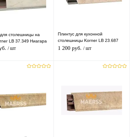
Плинтус для кухонной
 для столешницы на
столешницы Korner LB 23.687
rner LB 37.349 Ниагара
Этна
уб.
1 200 руб.
/ шт
/ шт
В корзину
В корзину
ь в 1 клик
К
Купить в 1 клик
К
сравнению
сравнению
ранное
В наличии
В избранное
Под заказ
аш Выбор)
4200mm