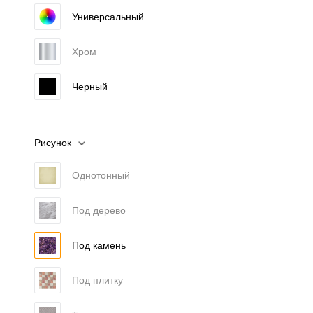
Универсальный
Хром
Черный
Рисунок
Однотонный
Под дерево
Под камень
Под плитку