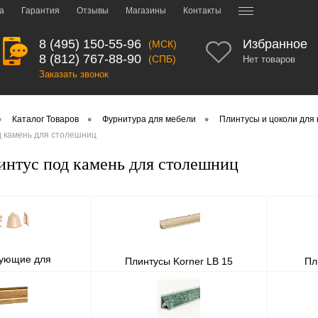
а
Гарантия
Отзывы
Магазины
Контакты
8 (495) 150-55-96
Избранное
(МСК)
8 (812) 767-88-90
(СПБ)
Нет товаров
Заказать звонок
•
•
•
Каталог Товаров
Фурнитура для мебели
Плинтусы и цоколи для 
д камень для столешниц
интус под камень для столешниц
тующие для
Плинтусы Korner LB 15
Пл
 столешницы