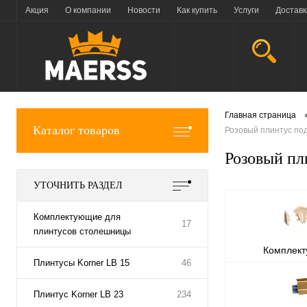
Акция
О компании
Новости
Как купить
Услуги
Доставк
Главная страница
Каталог товаров
Розовый плинтус по
Розовый пл
УТОЧНИТЬ РАЗДЕЛ
Комплектующие для
17
плинтусов столешницы
Комплек
Плинтусы Korner LB 15
46
плинтусов
Плинтус Korner LB 23
234