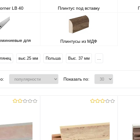
orner LB 40
Плинтус под вставку
юминиевые для
Плинтусы из МДФ
ешницы
лянец
выс.25 мм
Польша
Выс. 37 мм
...
о:
Показать по: