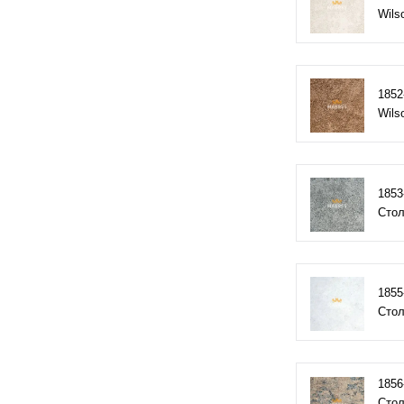
Wils
1852
Wils
1853
Стол
1855
Стол
1856
Стол