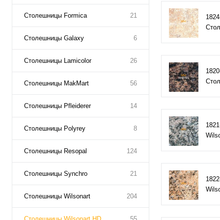
Столешницы Formica
21
182
Стол
Столешницы Galaxy
6
Столешницы Lamicolor
26
1820
Стол
Столешницы MakMart
56
Столешницы Pfleiderer
14
1821
Столешницы Polyrey
8
Wils
Столешницы Resopal
124
Столешницы Synchro
21
1822
Wils
Столешницы Wilsonart
204
Столешницы Wilsonart HD
55