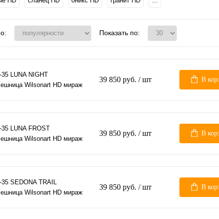
ые HD
сланец HD
оникс HD
гранит HD
...
о:
Показать по:
-35 LUNA NIGHT
39 850 руб.
/ шт
В кор
ешница Wilsonart HD мираж
9-35 LUNA FROST
39 850 руб.
/ шт
В кор
ешница Wilsonart HD мираж
-35 SEDONA TRAIL
39 850 руб.
/ шт
В кор
ешница Wilsonart HD мираж