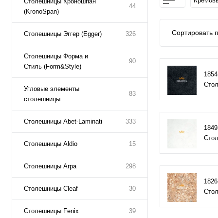
Кремов
Столешницы Кроношпан
44
(KronoSpan)
Сортировать п
Столешницы Эггер (Egger)
326
Столешницы Форма и
90
Стиль (Form&Style)
1854
Стол
Угловые элементы
83
столешницы
Столешницы Abet-Laminati
333
184
Стол
Столешницы Aldio
15
Столешницы Arpa
298
1826
Столешницы Cleaf
30
Стол
Столешницы Fenix
39