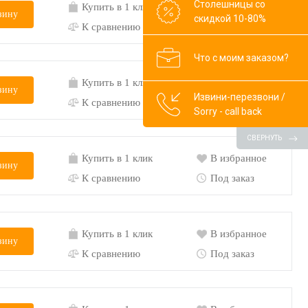
Столешницы со
Купить в 1 клик
В избранное
зину
скидкой 10-80%
К сравнению
Под заказ
Что с моим заказом?
Купить в 1 клик
В избранное
зину
Извини-перезвони /
К сравнению
Под заказ
Sorry - call back
СВЕРНУТЬ
Купить в 1 клик
В избранное
зину
К сравнению
Под заказ
Купить в 1 клик
В избранное
зину
К сравнению
Под заказ