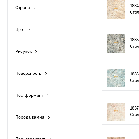
1834-
Страна
Стол
Америка
Цвет
Бежевый
1835
Стол
Рисунок
Белый
Однотонный
Бронзовый
Поверхность
1836-
Под камень
Стол
Структура
Голубой
В крапинку
Постформинг
Зеленый
Classic
1837-
Стол
Золотой
Порода камня
Beveled
Гранит
Коричневый св.
Laserkant