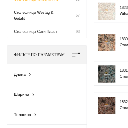
1823
Столешницы Westag &
Wils
67
Getalit
Столешницы Сити Пласт
93
1830
Стол
ФИЛЬТР ПО ПАРАМЕТРАМ
1831
Длина
Стол
2440мм
3660мм
Ширина
600мм
1832
Стол
800мм
Толщина
1200мм
40мм