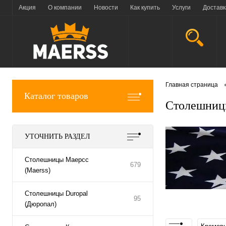
Акция
О компании
Новости
Как купить
Услуги
Доставк
Главная страница
Каталог товаров
Столешницы
УТОЧНИТЬ РАЗДЕЛ
Столешницы Маерсс
679
(Maerss)
Столешницы Duropal
95
(Дюропал)