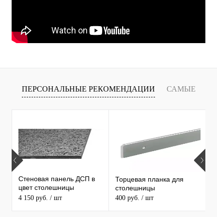
ПЕРСОНАЛЬНЫЕ РЕКОМЕНДАЦИИ
САМЫЕ
Т
ПРОДАВАЕМЫЕ ТОВАРЫ
Стеновая панель ДСП в
Торцевая планка для
М
цвет столешницы
столешницы
S
MAERSS
4 150 руб.
/ шт
400 руб.
/ шт
9