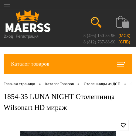
(МСК)
8 (495) 150-55-96
Вход
Регистрация
(СПБ)
8 (812) 767-88-90
Каталог товаров
•
•
•
Главная страница
Каталог Товаров
Столешницы из ДСП
Ст
1854-35 LUNA NIGHT Столешница
Wilsonart HD мираж