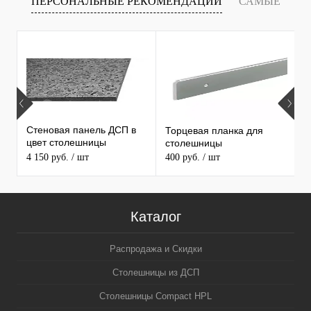
ПЕРСОНАЛЬНЫЕ РЕКОМЕНДАЦИИ
САМЫЕ
Т
ПРОДАВАЕМЫЕ ТОВАРЫ
Стеновая панель ДСП в
Торцевая планка для
М
цвет столешницы
столешницы
S
MAERSS
4 150 руб.
/ шт
400 руб.
/ шт
9
Каталог
Распродажа и Скидки
Столешницы из ДСП
Столешницы Compact HPL