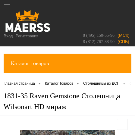
(МСК)
8 (495) 150-55-96
Вход
Регистрация
(СПБ)
8 (812) 767-88-90
Каталог товаров
•
•
•
Главная страница
Каталог Товаров
Столешницы из ДСП
Ст
1831-35 Raven Gemstone Столешница
Wilsonart HD мираж