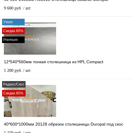
9 600 руб.
/ шт
Узкая
Скидка 80%
Premium
12*540*560мм тонкая столешница из HPL Compact
1 200 руб.
/ шт
Радиус/Скос
Скидка 80%
40*600*1000мм 20128 обрезок столешницы Duropal под скос
1 150 руб.
/ шт