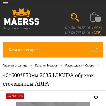
(МСК)
8 (495) 150-55-96
Вход
Регистрация
(СПБ)
8 (812) 767-88-90
Каталог товаров
•
•
•
Главная страница
Каталог Товаров
Распродажа и Скидки
Об
40*600*850мм 2635 LUCIDA обрезок
столешницы ARPA
Скидка 85%