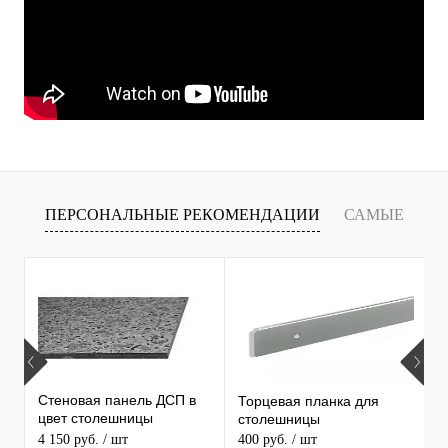
ПЕРСОНАЛЬНЫЕ РЕКОМЕНДАЦИИ
САМЫЕ
Т
ПРОДАВАЕМЫЕ ТОВАРЫ
Стеновая панель ДСП в
Торцевая планка для
М
цвет столешницы
столешницы
S
MAERSS
4 150 руб.
/ шт
400 руб.
/ шт
9