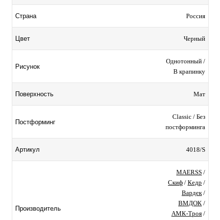
Россия
Страна
Черный
Цвет
Однотонный /
Рисунок
В крапинку
Мат
Поверхность
Classic / Без
Постформинг
постформинга
4018/S
Артикул
MAERSS
/
Скиф
/
Кедр
/
Вардек
/
ВМДОК
/
Производитель
АМК-Троя
/