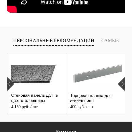
ПЕРСОНАЛЬНЫЕ РЕКОМЕНДАЦИИ
САМЫЕ
Т
ПРОДАВАЕМЫЕ ТОВАРЫ
Стеновая панель ДСП в
Торцевая планка для
М
цвет столешницы
столешницы
S
MAERSS
4 150 руб.
/ шт
400 руб.
/ шт
9