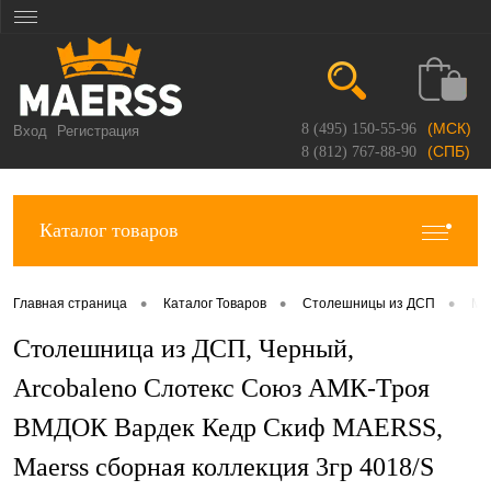
(МСК)
8 (495) 150-55-96
Вход
Регистрация
(СПБ)
8 (812) 767-88-90
Каталог товаров
•
•
•
Главная страница
Каталог Товаров
Столешницы из ДСП
Ma
Столешница из ДСП, Черный,
Arcobaleno Слотекс Союз АМК-Троя
ВМДОК Вардек Кедр Скиф MAERSS,
Maerss сборная коллекция 3гр 4018/S