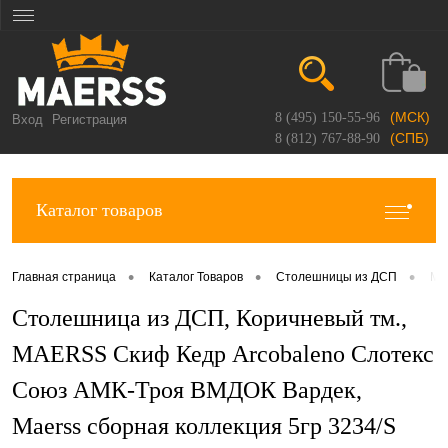
(МСК)
8 (495) 150-55-96
Вход
Регистрация
(СПБ)
8 (812) 767-88-90
Каталог товаров
•
•
•
Главная страница
Каталог Товаров
Столешницы из ДСП
Ma
Столешница из ДСП, Коричневый тм.,
MAERSS Скиф Кедр Arcobaleno Слотекс
Союз АМК-Троя ВМДОК Вардек,
Maerss сборная коллекция 5гр 3234/S