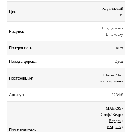
Коричневый
Цвет
тм.
Под дерево /
Рисунок
В полоску
Мат
Поверхность
Орех
Порода дерева
Classic / Без
Постформинг
постформинга
3234/S
Артикул
MAERSS
/
Скиф
/
Кедр
/
Вардек
/
ВМДОК
/
Производитель