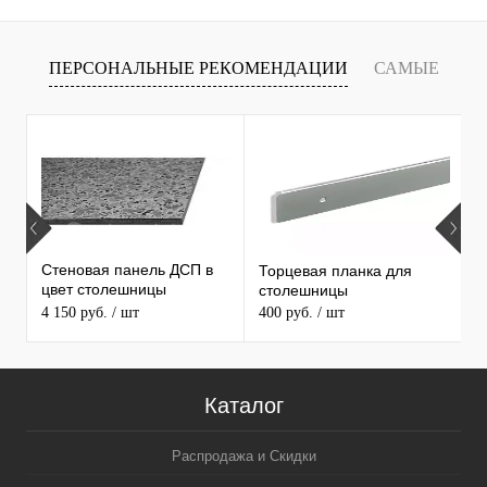
ПЕРСОНАЛЬНЫЕ РЕКОМЕНДАЦИИ
САМЫЕ
Х
ПРОДАВАЕМЫЕ ТОВАРЫ
С
С
Стеновая панель ДСП в
Торцевая планка для
1
цвет столешницы
столешницы
С
MAERSS
4 150 руб.
/ шт
400 руб.
/ шт
3
5
Каталог
Распродажа и Скидки