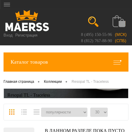
(МСК)
8 (495) 150-55-96
Вход
Регистрация
(СПБ)
8 (812) 767-88-90
Каталог товаров
•
•
Главная страница
Коллекции
Resopal TL - Traceless
Resopal TL - Traceless
В ДАННОМ РАЗДЕЛЕ ПОКА ПУСТО